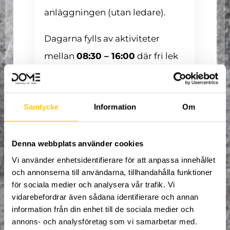
anläggningen (utan ledare).
Dagarna fylls av aktiviteter
mellan
08:30 – 16:00
där fri lek
varvas med träningspass,
tävlingar och roliga utmaningar.
Samtycke
Information
Om
På Dome finns bland annat:
6000 kvm med ramper för
Denna webbplats använder cookies
skidåkning och inlines
Vi använder enhetsidentifierare för att anpassa innehållet
10 stora supertramps
och annonserna till användarna, tillhandahålla funktioner
Foampits
för sociala medier och analysera vår trafik. Vi
2 airbags
vidarebefordrar även sådana identifierare och annan
Massor av andra
information från din enhet till de sociala medier och
actionaktiviteter
annons- och analysföretag som vi samarbetar med.