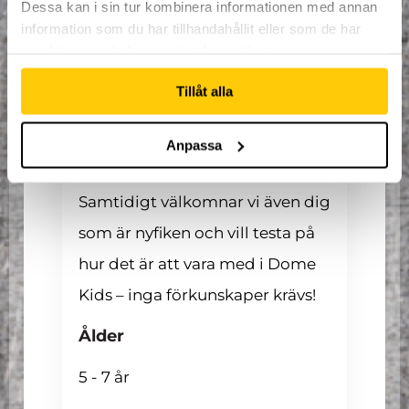
Dessa kan i sin tur kombinera informationen med annan
För vem passar lägret?
information som du har tillhandahållit eller som de har
samlat in när du har använt deras tjänster.
Lägret är i första hand för dig
som redan går på Dome Kids
Tillåt alla
och vill fortsätta träna och ha kul
Anpassa
under sommaren.
Samtidigt välkomnar vi även dig
som är nyfiken och vill testa på
hur det är att vara med i Dome
Kids – inga förkunskaper krävs!
Ålder
5 - 7 år