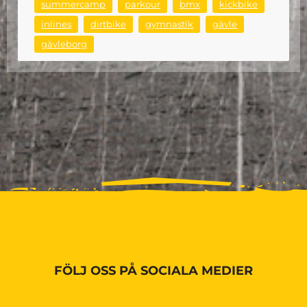
summercamp
parkour
bmx
kickbike
inlines
dirtbike
gymnastik
gävle
gävleborg
FÖLJ OSS PÅ SOCIALA MEDIER