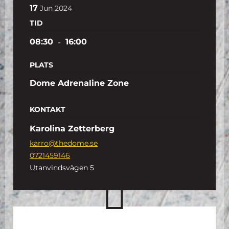
17
Jun
2024
TID
08:30
-
16:00
PLATS
Dome Adrenaline Zone
KONTAKT
Karolina Zetterberg
karro@thedome.se
0721459146
Utanvindsvägen 5