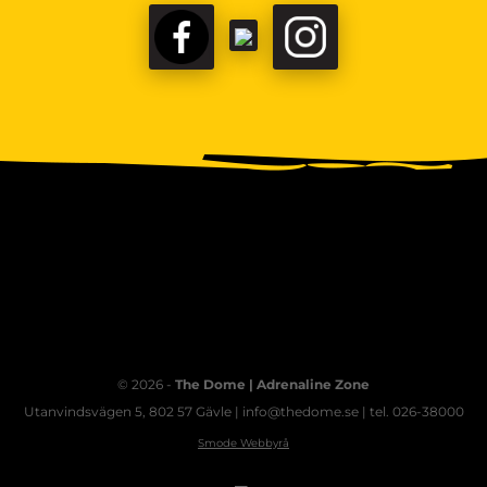
FACEBOOK
TIKTOK
INSTAGRAM
© 2026 -
The Dome | Adrenaline Zone
Utanvindsvägen 5, 802 57 Gävle | info@thedome.se | tel. 026-38000
Smode Webbyrå