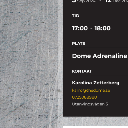
Sep
2024
Dec
20
TID
17:00
18:00
-
PLATS
Dome Adrenaline
KONTAKT
Karolina Zetterberg
karro@thedome.se
0725088980
Utanvindsvägen 5