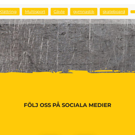
Klättring
Multisport
Gävle
gymnastik
skateboard
FÖLJ OSS PÅ SOCIALA MEDIER