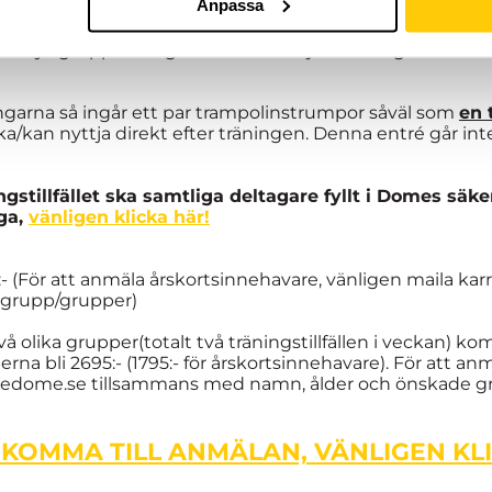
Anpassa
tning för samtliga grupper torsdagen 19:e december.
emys grupper fungerar som riktlinje. Inte något man mås
ingarna så ingår ett par trampolinstrumpor såväl som
en 
/kan nyttja direkt efter träningen. Denna entré går inte a
ngstillfället ska samtliga deltagare fyllt i Domes säke
åga,
vänligen klicka här!
5:- (För att anmäla årskortsinnehavare, vänligen maila
 grupp/grupper)
 två olika grupper(totalt två träningstillfällen i veckan) 
 bli 2695:- (1795:- för årskortsinnehavare). För att anmä
hedome.se tillsammans med namn, ålder och önskade g
 KOMMA TILL ANMÄLAN, VÄNLIGEN KL