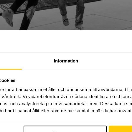
Information
 KOMMA TILL ANMÄLAN, VÄNLIGEN KL
östterminen på Dome Adrenaline Zone!
cookies
rmin med organiserad träning, fylld av adrenalin och u
e för att anpassa innehållet och annonserna till användarna, tillh
iktning där ditt barn får lära sig dem grundläggande mo
vår trafik. Vi vidarebefordrar även sådana identifierare och anna
parkour, trampolin och ett flertal åksporter! Du som vå
nnons- och analysföretag som vi samarbetar med. Dessa kan i sin
la träningen samt vara behjälplig vid behov.
har tillhandahållit eller som de har samlat in när du har använt 
kamratskap är våra nyckelord!
älkomna att delta. Träning varje
tors
dagar 17:00-18:00
. Hö
a 36 till och med 15:e december vecka 50
. Uppehåll v