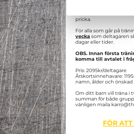
höstlov. Gemensam avslu
OBS. Åldern i Dome Acad
pricka.
För alla som går på trän
vecka
som deltagaren ska
dagar eller tider.
OBS. Innan första träni
komma till avtalet i fr
Pris: 2095kr/deltagare
Årskortsinnehavare: 119
namn, ålder och önskad
Om ditt barn vill träna i
summan för både grupperna
vänligen maila karro@t
FÖR ATT