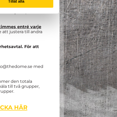
Tillåt alla
te följa till punkt och
timmes entré varje
tt justera till andra
rhetsavtal. För att
 karro@thedome.se med
kommer den totala
la till två grupper,
rupper.
ICKA HÄR