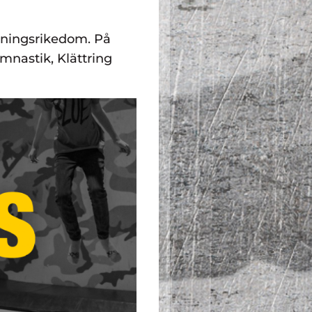
inningsrikedom. På
nastik, Klättring