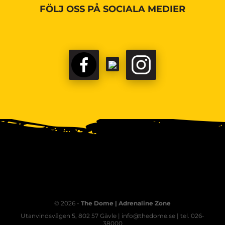
FÖLJ OSS PÅ SOCIALA MEDIER
© 2026 -
The Dome | Adrenaline Zone
Utanvindsvägen 5, 802 57 Gävle | info@thedome.se | tel. 026-
38000