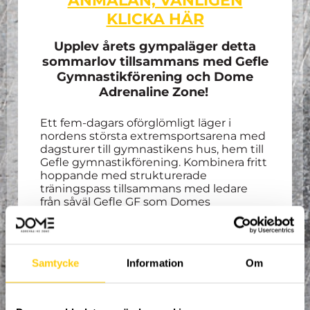
ANMÄLAN, VÄNLIGEN
KLICKA HÄR
Upplev årets gympaläger detta
sommarlov tillsammans med Gefle
Gymnastikförening och Dome
Adrenaline Zone!
Ett fem-dagars oförglömligt läger i
nordens största extremsportsarena med
dagsturer till gymnastikens hus, hem till
Gefle gymnastikförening. Kombinera fritt
hoppande med strukturerade
träningspass tillsammans med ledare
från såväl Gefle GF som Domes
träningsverksamhet.
Lägret kommer i huvudsak fokusera på
gymnastik, med inslag av såväl
Samtycke
Information
Om
parkour/freerunning, klättring,
skateboard, kickbike och mycket mer.
Strukturerade träningspass tillsammans
med erfarna ledare kommer varvas med