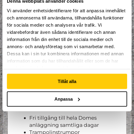
Denna webbplats använder cookies
fri lek i Gefle gymnastiksförenings två
hallar(Gymnastikens hus och ladan) och
Vi använder enhetsidentifierare för att anpassa innehållet
Domes 6000 kvadratmeter stora
och annonserna till användarna, tillhandahålla funktioner
extremsportsanläggning med
för sociala medier och analysera vår trafik. Vi
trampolinhall, skatepark, cykelramp och
vidarebefordrar även sådana identifierare och annan
mycket mer.
information från din enhet till de sociala medier och
OBS. Samtliga träningspass under lägret
annons- och analysföretag som vi samarbetar med.
är workshopsbaserade, detta innebär att
Dessa kan i sin tur kombinera informationen med annan
om deltagaren i fråga inte vill delta kan
information som du har tillhandahållit eller som de har
denne hoppa fritt i anläggningen.
samlat in när du har använt deras tjänster.
Övernattningen sker i en av Domes
sovsalar. Två vuxna ledare kommer sova i
Tillåt alla
eller i anslutning till sovsalen under hela
lägret. Deltagare har möjligheten att
sova hemma till reducerat pris.
Anpassa
Detta ingår i anmälan:
Fri tillgång till hela Domes
anläggning samtliga dagar
Trampolinstrumpor