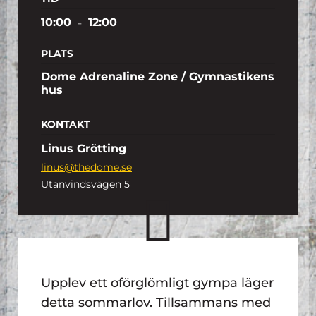
10:00
-
12:00
PLATS
Dome Adrenaline Zone / Gymnastikens
hus
KONTAKT
Linus Grötting
linus@thedome.se
Utanvindsvägen 5
Upplev ett oförglömligt gympa läger
detta sommarlov. Tillsammans med