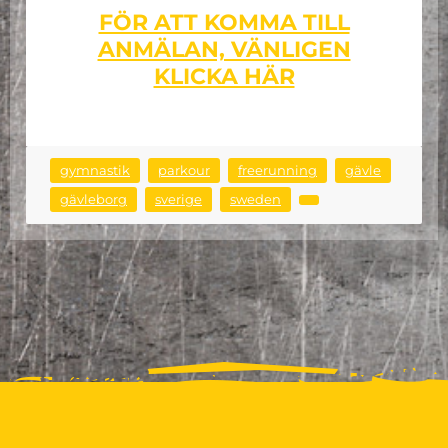
FÖR ATT KOMMA TILL
ANMÄLAN, VÄNLIGEN
KLICKA HÄR
gymnastik
parkour
freerunning
gävle
gävleborg
sverige
sweden