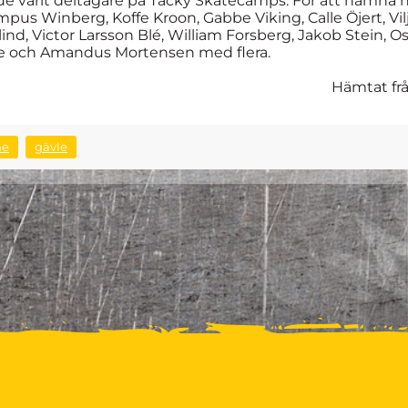
rande varit deltagare på Tacky Skatecamps. För att nämna n
us Winberg, Koffe Kroon, Gabbe Viking, Calle Öjert, Vilj
lind, Victor Larsson Blé, William Forsberg, Jakob Stein, 
re och Amandus Mortensen med flera.
Hämtat fr
me
gävle