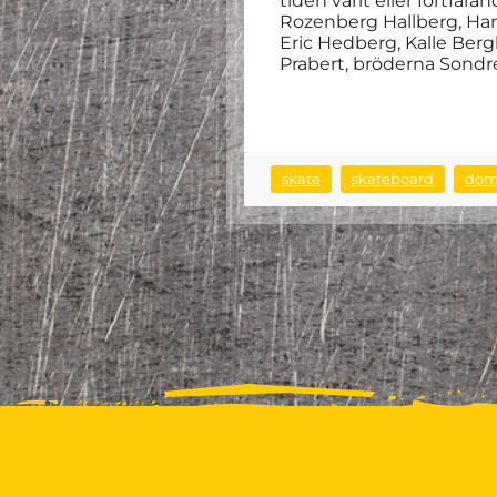
tiden varit eller fortfa
Rozenberg Hallberg, Hamp
Eric Hedberg, Kalle Berg
Prabert, bröderna Sond
skate
skateboard
do