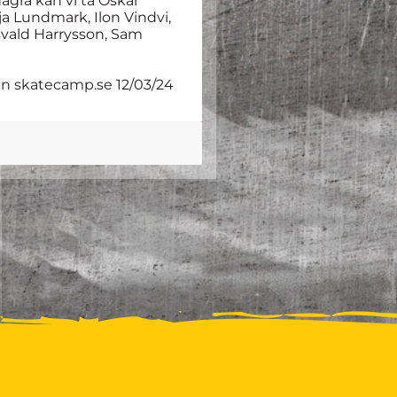
ågra kan vi ta Oskar
a Lundmark, Ilon Vindvi,
Osvald Harrysson, Sam
ån skatecamp.se 12/03/24