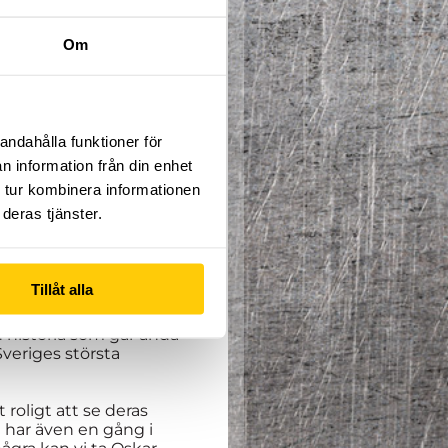
Om
andahålla funktioner för
n information från din enhet
CKA HÄR
 tur kombinera informationen
deras tjänster.
 under namnet
ar har planer på att
Tillåt alla
som fått en lägervecka
ps som genomfördes i
n historia som går ända
Sveriges största
 roligt att se deras
e har även en gång i