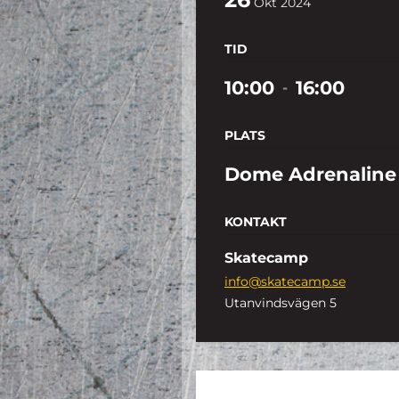
Okt
2024
TID
10:00
16:00
-
PLATS
Dome Adrenaline
KONTAKT
Skatecamp
info@skatecamp.se
Utanvindsvägen 5