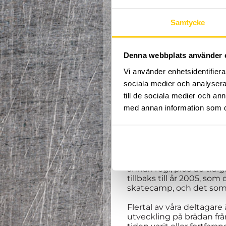
Samtycke
Denna webbplats använder 
Vi använder enhetsidentifierar
sociala medier och analysera 
FÖR IN
till de sociala medier och a
med annan information som du 
2020/21 lämnade vi doc
Skatecamp.se. Orsaken til
försöka återuppväcka Ta
Genom årens lopp har v
på brädan att minnas för
annan regi, plus de tidi
tillbaks till år 2005, so
skatecamp, och det som 
Flertal av våra deltagare
utveckling på brädan från