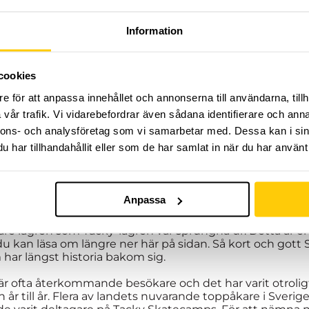
Information
cookies
e för att anpassa innehållet och annonserna till användarna, tillh
vår trafik. Vi vidarebefordrar även sådana identifierare och anna
FO OCH ANMÄLAN, VÄNLIGEN KLI
nnons- och analysföretag som vi samarbetar med. Dessa kan i sin
har tillhandahållit eller som de har samlat in när du har använt 
k vårt gamla varumärket Tacky och lanserade campsen
l detta val är att vi tillsammans med några andra eldsjäl
cky.se som mer renodlat media.
Anpassa
i på Tacky Skatecamps haft ca 2000 barn och ungdomar 
 livet. Än fler än så om vi räknar in de Tacky Skatecam
gare lägren som Tacky-lägren var sprungna ur. Detta är e
m du kan läsa om längre ner här på sidan. Så kort och gott 
har längst historia bakom sig.
 är ofta återkommande besökare och det har varit otroligt
 år till år. Flera av landets nuvarande toppåkare i Sverig