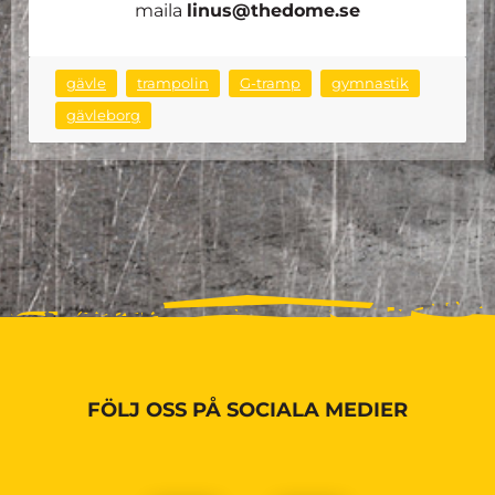
maila
linus@thedome.se
gävle
trampolin
G-tramp
gymnastik
gävleborg
FÖLJ OSS PÅ SOCIALA MEDIER