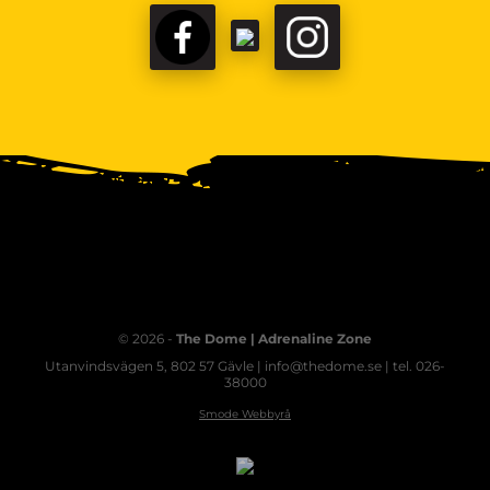
© 2026 -
The Dome | Adrenaline Zone
Utanvindsvägen 5, 802 57 Gävle | info@thedome.se | tel. 026-
38000
Smode Webbyrå