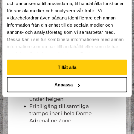
och annonserna till användarna, tillhandahålla funktioner
för sociala medier och analysera vår trafik. Vi
Sängkläder och handduk.
vidarebefordrar även sådana identifierare och annan
information från din enhet till de sociala medier och
Vad som ingår:
annons- och analysföretag som vi samarbetar med.
Dessa kan i sin tur kombinera informationen med annan
information som du har tillhandahållit eller som de har
Mat och sovplats
samlat in när du har använt deras tjänster.
Strukturerade träningspass med
instruktörer.
Tillåt alla
Fri träning i nordens största
extremsportsarena.
Goodiebag från Dome.
Anpassa
Små tävlingar och utmaningar
under helgen.
Fri tillgång till samtliga
trampoliner i hela Dome
Adrenaline Zone