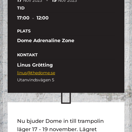
17
19
-
Nov
2023
Nov
2023
TID
17:00
-
12:00
PLATS
Dome Adrenaline Zone
KONTAKT
Linus Grötting
linus@thedome.se
Utanvindsvägen 5
Nu bjuder Dome in till trampolin
läger 17 - 19 november. Lägret