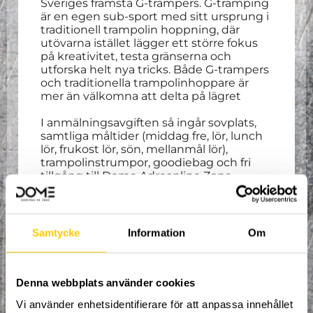
Sveriges främsta G-trampers. G-tramping
är en egen sub-sport med sitt ursprung i
traditionell trampolin hoppning, där
utövarna istället lägger ett större fokus
på kreativitet, testa gränserna och
utforska helt nya tricks. Både G-trampers
och traditionella trampolinhoppare är
mer än välkomna att delta på lägret
I anmälningsavgiften så ingår sovplats,
samtliga måltider (middag fre, lör, lunch
lör, frukost lör, sön, mellanmål lör),
trampolinstrumpor, goodiebag och fri
tillgång till Dome Adreanline Zone,
Nordens största extremsportarena.
Strukturerad träning kommer varvas
med fri tillgång till arenan och
gemensamma tävlingar.
Samtycke
Information
Om
Incheckning sker på fredagen 17:e från
17:00, och utcheckning sker på söndagen
19:e 12:00.
Denna webbplats använder cookies
Vi använder enhetsidentifierare för att anpassa innehållet
Att ta med: