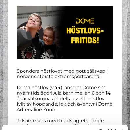
Spendera höstlovet med gott sällskap i
nordens största extremsportsarena!
Detta höstlov (v.44) lanserar Dome sitt
nya fritidsläger! Alla barn mellan 6 och 14
år är välkomna att delta av ett höstlov
fyllt av hoppande, lek och äventyr i Dome
Adrenaline Zone.
Tillsammans med fritidslägrets ledare
och bemannad personal följer fyra dagar