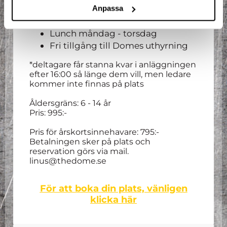
Trampolinstrumpor
Anpassa
Mellanmål måndag - torsdag
Lunch måndag - torsdag
Fri tillgång till Domes uthyrning
*deltagare får stanna kvar i anläggningen
efter 16:00 så länge dem vill, men ledare
kommer inte finnas på plats
Åldersgräns: 6 - 14 år
Pris: 995:-
Pris för årskortsinnehavare: 795:-
Betalningen sker på plats och
reservation görs via mail.
linus@thedome.se
För att boka din plats, vänligen
klicka här