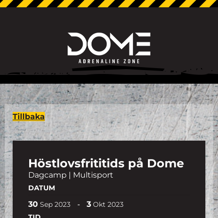
Tillbaka
Höstlovsfrititids på Dome
Dagcamp | Multisport
DATUM
30
3
-
Sep
2023
Okt
2023
TID