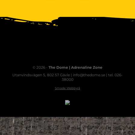
© 2026 -
The Dome | Adrenaline Zone
Utanvindsvägen 5, 802 57 Gävle | info@thedome.se | tel. 026-
38000
Smode Webbyrå