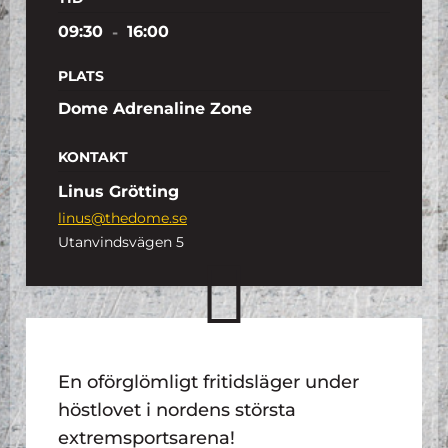
09:30
-
16:00
PLATS
Dome Adrenaline Zone
KONTAKT
Linus Grötting
linus@thedome.se
Utanvindsvägen 5
En oförglömligt fritidsläger under
höstlovet i nordens största
extremsportsarena!