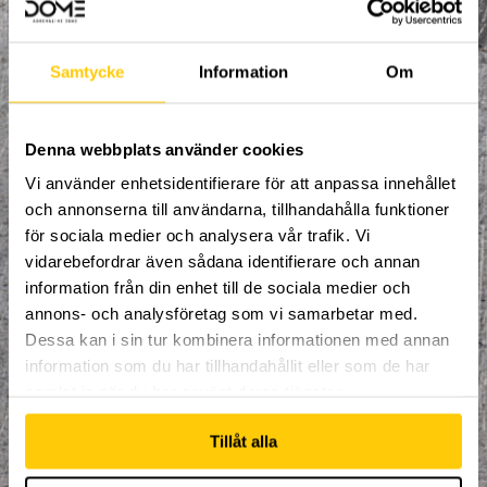
av hoppande och lekande i nordens
största extremsportsarena. Lunch,
mellanmål, fri tillgång till uthyrningen
och trampolinstrumpor ingår i
Samtycke
Information
Om
anmälningsavgiften.
Fritidslägrets ledare kommer röra sig i
Denna webbplats använder cookies
anläggningen tillsammans med barnen
under hela lägret och kommer varva fritt
Vi använder enhetsidentifierare för att anpassa innehållet
hoppande med frivilliga lekar och
och annonserna till användarna, tillhandahålla funktioner
aktiviteter.
för sociala medier och analysera vår trafik. Vi
Saker att ta med sig:
vidarebefordrar även sådana identifierare och annan
information från din enhet till de sociala medier och
Träningskläder
annons- och analysföretag som vi samarbetar med.
ev. ombyte
Dessa kan i sin tur kombinera informationen med annan
Vattenflaska (går att köpa på
information som du har tillhandahållit eller som de har
plats)
samlat in när du har använt deras tjänster.
Saker som ingår:
Tillåt alla
Hoppband måndag - torsdag
09:30-16:00