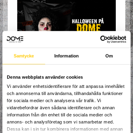
Samtycke
Information
Om
Vågar du besöka Dome under årets
läskigaste kväll?
Denna webbplats använder cookies
Välkommen på Dome Halloween Night
Vi använder enhetsidentifierare för att anpassa innehållet
den 28 oktober! Monster, spöken och
6000 kvadratmeter av äventyr. Tävlingar,
och annonserna till användarna, tillhandahålla funktioner
skattjakt, trampoliner i gott sällskap.
för sociala medier och analysera vår trafik. Vi
vidarebefordrar även sådana identifierare och annan
Dörrarna öppnar 18:30 för en oförglömlig
information från din enhet till de sociala medier och
kväll i dem svenska extremsporternas
hjärta. Upplev en kväll som ingen annan
annons- och analysföretag som vi samarbetar med.
med klätterväggar, trampoliner,
Dessa kan i sin tur kombinera informationen med annan
skumgummigropar, spöken, monster,