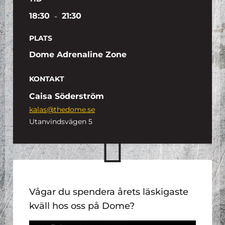
18:30
-
21:30
PLATS
Dome Adrenaline Zone
KONTAKT
Caisa Söderström
kalas@thedome.se
Utanvindsvägen 5
Vågar du spendera årets läskigaste
kväll hos oss på Dome?