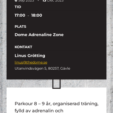
6
13
-
Sep
2023
Dec
2023
TID
17:00
-
18:00
PLATS
Dome Adrenaline Zone
KONTAKT
Linus Grötting
linus@thedome.se
Utanvindsvägen 5, 80257, Gävle
Parkour 8 – 9 år, organiserad träning,
fylld av adrenalin och