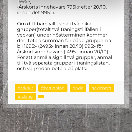
1995:-).
(Årskorts innehavare 795kr efter 20/10,
innan det 995:-).
Om ditt barn vill träna i två olika
grupper(totalt två träningstillfällen i
veckan) under höstterminen kommer
den totala summan för både grupperna
bli 1695:- (2495:- innan 20/10) 995:- för
årskortsinnehavare (1495:- innan 20/10).
För att anmäla sig till två grupper, anmäl
till två separata grupper i träningslistan,
och välj sedan betala på plats.
parkour
freerunning
gävle
gävleborg
tricking