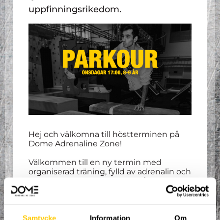
uppfinningsrikedom.
Hej och välkomna till höstterminen på
Dome Adrenaline Zone!
Välkommen till en ny termin med
organiserad träning, fylld av adrenalin och
uppfinningsrikedom där du får träna
parkour, freerunning och tricking i
nordens största extremsportsarena!
Våra erfarna coacher tar hand om dig och
ser till att du ständigt utvecklas i den
Samtycke
Information
Om