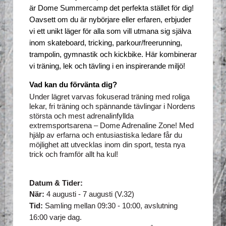
är Dome Summercamp det perfekta stället för dig! 
Oavsett om du är nybörjare eller erfaren, erbjuder 
vi ett unikt läger för alla som vill utmana sig själva 
inom skateboard, tricking, parkour/freerunning, 
trampolin, gymnastik och kickbike. Här kombinerar 
vi träning, lek och tävling i en inspirerande miljö!
Vad kan du förvänta dig? 
Under lägret varvas fokuserad träning med roliga 
lekar, fri träning och spännande tävlingar i Nordens 
största och mest adrenalinfyllda 
extremsportsarena – Dome Adrenaline Zone! Med 
hjälp av erfarna och entusiastiska ledare får du 
möjlighet att utvecklas inom din sport, testa nya 
trick och framför allt ha kul!
Datum & Tider:
När:
 4 augusti - 7 augusti (V.32)
Tid:
 Samling mellan 09:30 - 10:00, avslutning 
16:00 varje dag.