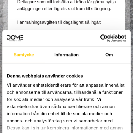
Deltagare som vill fortsätta att träna får gärna nyttja 
anläggningen efter lägrets slut fram till stängning.
I anmälningsavgiften till dagslägret så ingår:
Trampolinstrumpor
Lunch måndag - fredag.
Mellanmål måndag - fredag.
Hyra av redskap.
Samtycke
Information
Om
Fri tillgång till hela Dome Adrenaline Zone
Denna webbplats använder cookies
Saker att ta med sig:
Vi använder enhetsidentifierare för att anpassa innehållet
Inneskor
och annonserna till användarna, tillhandahålla funktioner
Vattenflaska
för sociala medier och analysera vår trafik. Vi
Hårsnodd (om man har långt hår)
vidarebefordrar även sådana identifierare och annan
Mobiltelefon
information från din enhet till de sociala medier och
annons- och analysföretag som vi samarbetar med.
Dessa kan i sin tur kombinera informationen med annan
Dome summercamp övernattningsläger pågår