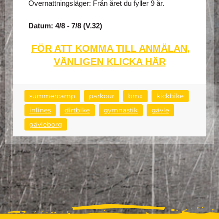
Övernattningsläger: Från året du fyller 9 år.
Datum: 4/8 - 7/8 (V.32)
FÖR ATT KOMMA TILL ANMÄLAN,
VÄNLIGEN KLICKA HÄR
summercamp
parkour
bmx
kickbike
inlines
dirtbike
gymnastik
gävle
gävleborg