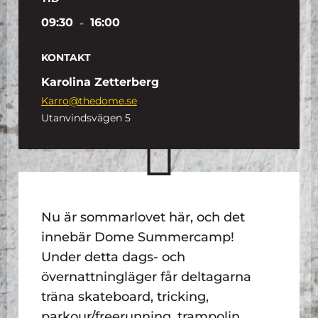
09:30
-
16:00
KONTAKT
Karolina Zetterberg
Karro@thedome.se
Utanvindsvägen 5
Nu är sommarlovet här, och det
innebär Dome Summercamp!
Under detta dags- och
övernattningläger får deltagarna
träna skateboard, tricking,
parkour/freerunning, trampolin,