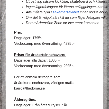
Utrustning såsom kickbike, skateboard och klättersko
Ingen lägerdeltagare får lämna anläggningen utan ti
Alla måste fylla i 
säkerhetsavtalet
 innan första anko
Om det är något särskilt du som lägerdeltagare vill lä
Dome Adrenaline Zone tar inte emot kontanter. 
Pris:
Dagsläger: 1795:-
Veckocamp med övernattning: 4295 :-
Priser för årskortsinnehavare:
Dagsläger alla dagar: 1095 :-
Veckocamp med övernattning: 2995 :-
För att anmäla deltagare som
är
årskortsinnehavare
, vänligen maila
karro@thedome.se
Åldersgräns:
Dagsläger: Från året du fyller 7 år.