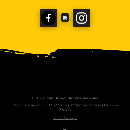
© 2026 -
The Dome | Adrenaline Zone
Utanvindsvägen 5, 802 57 Gävle | info@thedome.se | tel. 026-
38000
Smode Webbyrå