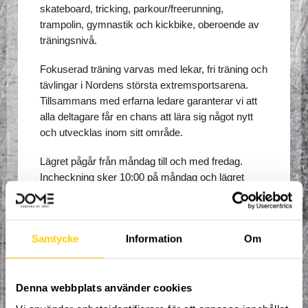
skateboard, tricking, parkour/freerunning, 
trampolin, gymnastik och kickbike, oberoende av 
träningsnivå. 
Fokuserad träning varvas med lekar, fri träning och 
tävlingar i Nordens största extremsportsarena. 
Tillsammans med erfarna ledare garanterar vi att 
alla deltagare får en chans att lära sig något nytt 
och utvecklas inom sitt område. 
Lägret pågår från måndag till och med fredag. 
Incheckning sker 10:00 på måndag och lägret 
avslutas 12:00 på fredag (lägerdeltagare som vill 
får stanna kvar i anläggningen t.o.m. stängning 
fredag eftermiddag).
Samtycke
Information
Om
I anmälningsavgiften ingår:
Trampolinstrumpor.
Denna webbplats använder cookies
Alla måltider måndag-fredag (frukost, lunch, 