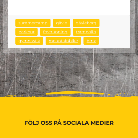
summercamp
gävle
gävleborg
parkour
freerunning
trampolin
gymnastik
mountainbike
bmx
FÖLJ OSS PÅ SOCIALA MEDIER