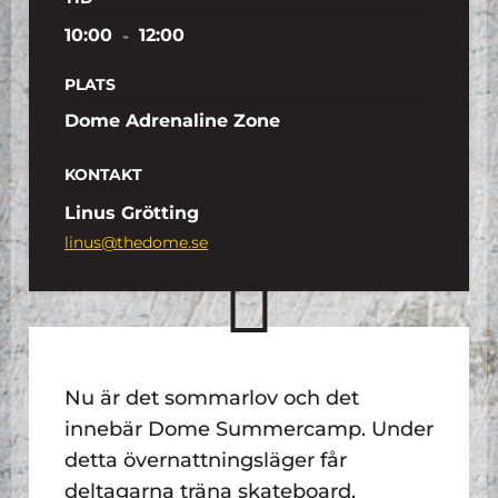
10:00
-
12:00
PLATS
Dome Adrenaline Zone
KONTAKT
Linus Grötting
linus@thedome.se
Nu är det sommarlov och det
innebär Dome Summercamp. Under
detta övernattningsläger får
deltagarna träna skateboard,