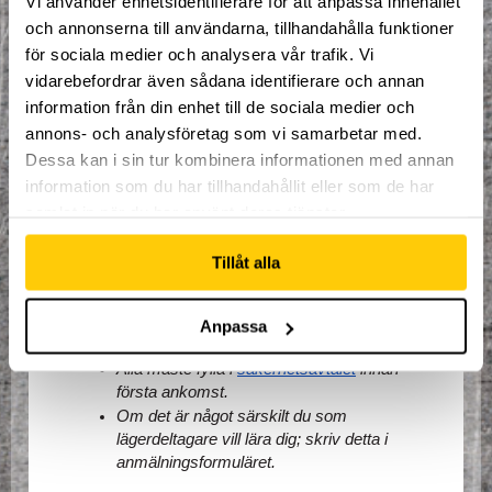
Vi använder enhetsidentifierare för att anpassa innehållet
mellis, middag)
Hyra av redskap.
och annonserna till användarna, tillhandahålla funktioner
Fri tillgång till hela Dome Adrenaline Zone
för sociala medier och analysera vår trafik. Vi
Goodiebag till värde av 500kr!
vidarebefordrar även sådana identifierare och annan
information från din enhet till de sociala medier och
annons- och analysföretag som vi samarbetar med.
Allmän information:
Dessa kan i sin tur kombinera informationen med annan
Incheckning: 10:00 på måndagen 31/7. 
information som du har tillhandahållit eller som de har
Utcheckning: 12:00 på fredagen 4/8
samlat in när du har använt deras tjänster.
Max antal lägerdeltagare är 50 personer.
Betalning för lägret sker vid första ankomst.
Tillåt alla
Ingen lägerdeltagare får lämna 
anläggningen utan tillstånd av 
vårdnadshavare och godkännande från 
Anpassa
lägerledare.
Alla måste fylla i 
säkerhetsavtalet
 innan 
första ankomst.
Om det är något särskilt du som 
lägerdeltagare vill lära dig; skriv detta i 
anmälningsformuläret.