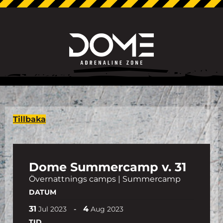
Tillbaka
Dome Summercamp v. 31
Övernattnings camps | Summercamp
DATUM
31
4
-
Jul
2023
Aug
2023
TID