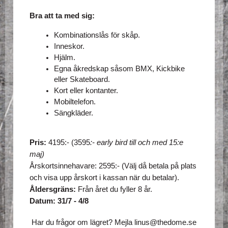
Bra att ta med sig:
Kombinationslås för skåp.
Inneskor.
Hjälm.
Egna åkredskap såsom BMX, Kickbike 
eller Skateboard.
Kort eller kontanter.
Mobiltelefon.
Sängkläder.
Pris:
 4195:- (3595
:- early bird till och med 15:e 
maj)
Årskortsinnehavare: 2595:- (Välj då betala på plats 
och visa upp årskort i kassan när du betalar). 
Åldersgräns:
 Från året du fyller 8 år.
Datum: 31/7 - 4/8
Har du frågor om lägret? Mejla linus@thedome.se