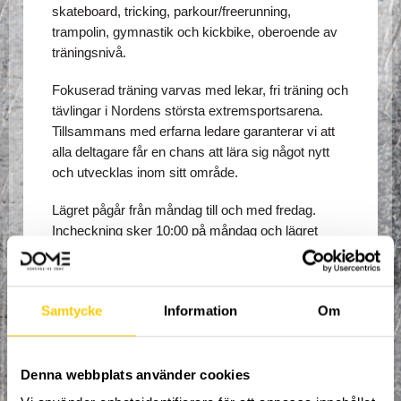
skateboard, tricking, parkour/freerunning, 
trampolin, gymnastik och kickbike, oberoende av 
träningsnivå. 
Fokuserad träning varvas med lekar, fri träning och 
tävlingar i Nordens största extremsportsarena. 
Tillsammans med erfarna ledare garanterar vi att 
alla deltagare får en chans att lära sig något nytt 
och utvecklas inom sitt område. 
Lägret pågår från måndag till och med fredag. 
Incheckning sker 10:00 på måndag och lägret 
avslutas 12:00 på fredag (lägerdeltagare som vill 
får stanna kvar i anläggningen t.o.m. stängning 
fredag eftermiddag).
Samtycke
Information
Om
I anmälningsavgiften ingår:
Trampolinstrumpor.
Denna webbplats använder cookies
Alla måltider måndag-fredag (frukost, lunch, 