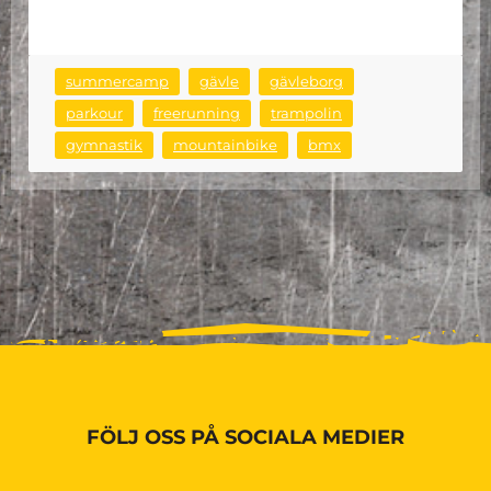
summercamp
gävle
gävleborg
parkour
freerunning
trampolin
gymnastik
mountainbike
bmx
FÖLJ OSS PÅ SOCIALA MEDIER