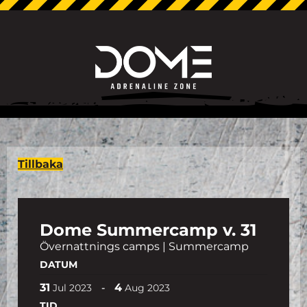
Tillbaka
Dome Summercamp v. 31
Övernattnings camps | Summercamp
DATUM
31
4
-
Jul
2023
Aug
2023
TID