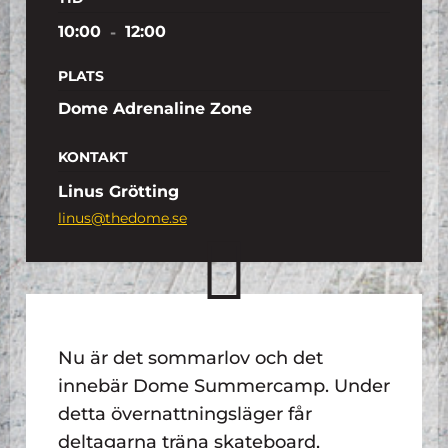
10:00
-
12:00
PLATS
Dome Adrenaline Zone
KONTAKT
Linus Grötting
linus@thedome.se
Nu är det sommarlov och det
innebär Dome Summercamp. Under
detta övernattningsläger får
deltagarna träna skateboard,