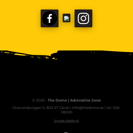
© 2026 -
The Dome | Adrenaline Zone
Utanvindsvägen 5, 802 57 Gävle | info@thedome.se | tel. 026-
38000
Smode Webbyrå