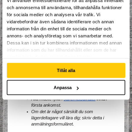
Vi använder enhetsidentifierare för att anpassa innehållet
mellis, middag)
Hyra av redskap.
och annonserna till användarna, tillhandahålla funktioner
Fri tillgång till hela Dome Adrenaline Zone
för sociala medier och analysera vår trafik. Vi
Goodiebag till värde av 500kr!
vidarebefordrar även sådana identifierare och annan
information från din enhet till de sociala medier och
annons- och analysföretag som vi samarbetar med.
Allmän information:
Dessa kan i sin tur kombinera informationen med annan
Incheckning: 10:00 på måndagen 31/7. 
information som du har tillhandahållit eller som de har
Utcheckning: 12:00 på fredagen 4/8
samlat in när du har använt deras tjänster.
Max antal lägerdeltagare är 50 personer.
Betalning för lägret sker vid första ankomst.
Tillåt alla
Ingen lägerdeltagare får lämna 
anläggningen utan tillstånd av 
vårdnadshavare och godkännande från 
Anpassa
lägerledare.
Alla måste fylla i 
säkerhetsavtalet
 innan 
första ankomst.
Om det är något särskilt du som 
lägerdeltagare vill lära dig; skriv detta i 
anmälningsformuläret.