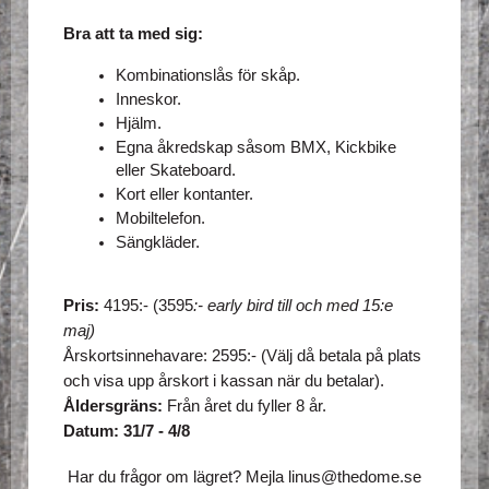
Bra att ta med sig:
Kombinationslås för skåp.
Inneskor.
Hjälm.
Egna åkredskap såsom BMX, Kickbike 
eller Skateboard.
Kort eller kontanter.
Mobiltelefon.
Sängkläder.
Pris:
 4195:- (3595
:- early bird till och med 15:e 
maj)
Årskortsinnehavare: 2595:- (Välj då betala på plats 
och visa upp årskort i kassan när du betalar). 
Åldersgräns:
 Från året du fyller 8 år.
Datum: 31/7 - 4/8
Har du frågor om lägret? Mejla linus@thedome.se