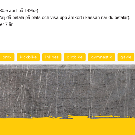
 30:e april på 1495:-)
Välj då betala på plats och visa upp årskort i kassan när du betalar).
er 7 år.
bmx
kickbike
inlines
dirtbike
gymnastik
gävle