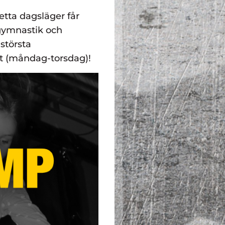
ta dagsläger får
 gymnastik och
 största
gt (måndag-torsdag)!