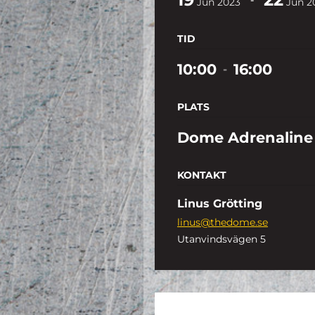
Jun
2023
Jun
2
TID
10:00
16:00
-
PLATS
Dome Adrenaline
KONTAKT
Linus Grötting
linus@thedome.se
Utanvindsvägen 5