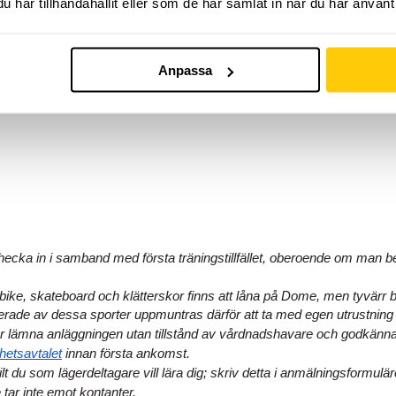
har tillhandahållit eller som de har samlat in när du har använt 
rsdag.
Dome Adrenaline Zone
av 500kr!
Anpassa
rde av 349 kr på Dome Adrenaline Zone
ecka in i samband med första träningstillfället, oberoende om man betal
ike, skateboard och klätterskor finns att låna på Dome, men tyvärr ba
rade av dessa sporter uppmuntras därför att ta med egen utrustning om
år lämna anläggningen utan tillstånd av vårdnadshavare och godkänna
hetsavtalet
 innan första ankomst.
t du som lägerdeltagare vill lära dig; skriv detta i anmälningsformulär
ar inte emot kontanter. 