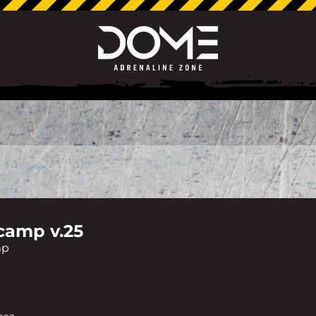
amp v.25
mp