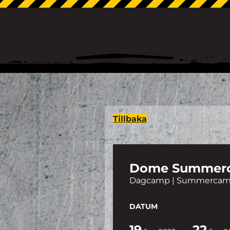
Tillbaka
Dome Summerc
Dagcamp | Summerca
DATUM
19
22
-