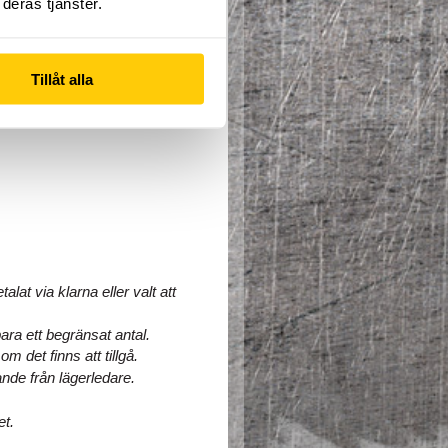
deras tjänster.
Tillåt alla
at via klarna eller valt att 
ra ett begränsat antal. 
 det finns att tillgå. 
nde från lägerledare.
et.