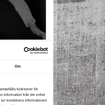
summercamp välkomnas alla 
beroende av träningsnivå. 
 Tillsammans med erfarna 
Om
råde. 
je eftermiddag. Deltagare som 
tar slut 16:00. Observera att 
andahålla funktioner för
n information från din enhet
 tur kombinera informationen