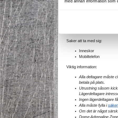
med annan information som du 
Mellanmål måndag - to
Hyra av redskap.
Fri tillgång till hela 
Goodiebag till värde 
Fribiljett för ett vä
Saker att ta med sig:
Inneskor
Mobiltelefon
Viktig information:
Alla deltagare måste ch
betala på plats.
Utrustning såsom kickb
Lägerdeltagare intresse
Ingen lägerdeltagare f
Alla måste fylla i 
säker
Om det är något särskil
Dome Adrenaline Zone t