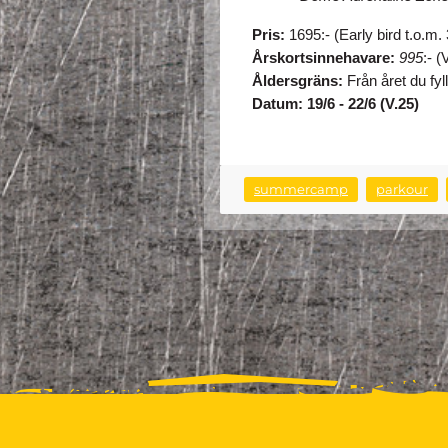
Pris:
 1695:- (Early bird t.o.m.
Årskortsinnehavare: 
995
:- (
Åldersgräns:
 Från året du fyll
Datum: 19/6 - 22/6 (V.25)
summercamp
parkour