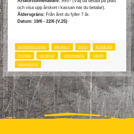
Årskortsinnehavare: 
995
:- (Välj då betala på plats 
och visa upp årskort i kassan när du betalar).
Åldersgräns:
 Från året du fyller 7 år.
Datum: 19/6 - 22/6 (V.25)
summercamp
parkour
bmx
kickbike
inlines
dirtbike
gymnastik
gävle
gävleborg