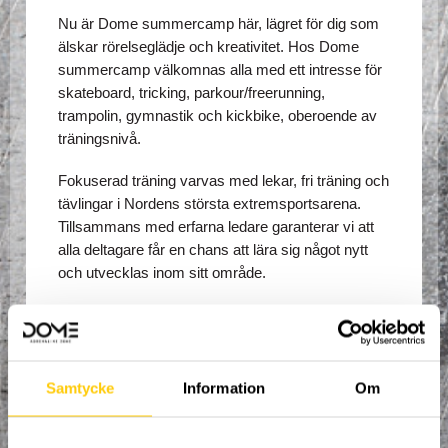
Nu är Dome summercamp här, lägret för dig som 
älskar rörelseglädje och kreativitet. Hos Dome 
summercamp välkomnas alla med ett intresse för 
skateboard, tricking, parkour/freerunning, 
trampolin, gymnastik och kickbike, oberoende av 
träningsnivå. 
Fokuserad träning varvas med lekar, fri träning och 
tävlingar i Nordens största extremsportsarena. 
Tillsammans med erfarna ledare garanterar vi att 
alla deltagare får en chans att lära sig något nytt 
och utvecklas inom sitt område. 
Lägret pågår från måndag 19/6 till och med torsdag 
22/6, 10:00 varje morgon till och med 16:00 varje 
eftermiddag. Deltagare som vill får nyttja 
anläggningen varje eftermiddag till och med 
Samtycke
Information
Om
stängning, men den organiserade träningen tar slut 
16:00. Observera att detta dagläger endast är 4 