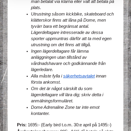
man betalat via klarna eller valt att betala på 
plats.
Utrustning såsom kickbike, skateboard och 
klätterskor finns att låna på Dome, men 
tyvärr bara ett begränsat antal. 
Lägerdeltagare intresserade av dessa 
sporter uppmuntras därför att ta med egen 
utrustning om det finns att tillgå. 
Ingen lägerdeltagare får lämna 
anläggningen utan tillstånd av 
vårdnadshavare och godkännande från 
lägerledare.
Alla måste fylla i 
säkerhetsavtalet
 innan 
första ankomst.
Om det är något särskilt du som 
lägerdeltagare vill lära dig; skriv detta i 
anmälningsformuläret.
Dome Adrenaline Zone tar inte emot 
kontanter. 
Pris:
 1695:- (Early bird t.o.m. 30:e april på 1495:-)