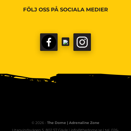
FÖLJ OSS PÅ SOCIALA MEDIER
© 2026 -
The Dome | Adrenaline Zone
Utanvindsvägen 5, 802 57 Gävle | info@thedome.se | tel. 026-