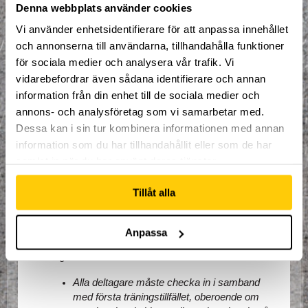
dagar långt (måndag-torsdag). I 
Denna webbplats använder cookies
anmälningsavgiften så ingår: 
Vi använder enhetsidentifierare för att anpassa innehållet
och annonserna till användarna, tillhandahålla funktioner
Trampolinstrumpor
Lunch måndag - torsdag.
för sociala medier och analysera vår trafik. Vi
Mellanmål måndag - torsdag.
vidarebefordrar även sådana identifierare och annan
Hyra av redskap.
information från din enhet till de sociala medier och
Fri tillgång till hela Dome Adrenaline Zone
annons- och analysföretag som vi samarbetar med.
Goodiebag till värde av 500kr!
Dessa kan i sin tur kombinera informationen med annan
information som du har tillhandahållit eller som de har
Fribiljett för ett värde av 349 kr på Dome 
samlat in när du har använt deras tjänster.
Adrenaline Zone
Saker att ta med sig:
Tillåt alla
Inneskor
Mobiltelefon
Anpassa
Viktig information:
Alla deltagare måste checka in i samband 
med första träningstillfället, oberoende om 