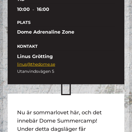
10:00
-
16:00
PLATS
Dome Adrenaline Zone
KONTAKT
Linus Grötting
linus@thedome.se
Utanvindsvägen 5
Nu är sommarlovet här, och det
innebär Dome Summercamp!
Under detta dagsläger får