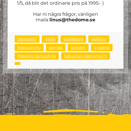
1/5, då blir det ordinarie pris på 1995:- )
Har ni några frågor, vänligen
maila
linus@thedome.se
trampolin
gävle
gävleborg
parkour
freerunning
sverige
sweden
g-tramp
freestyle trampoline
Sebastian Wennmalm