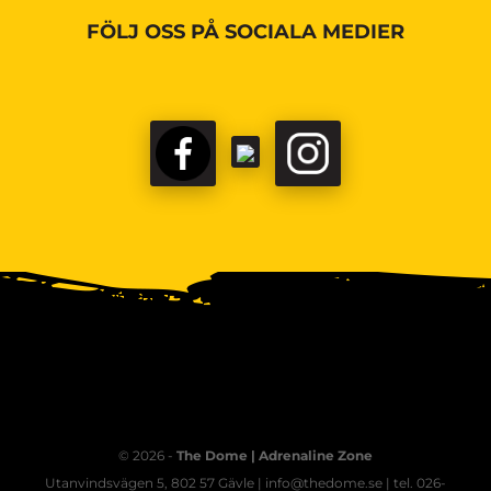
FÖLJ OSS PÅ SOCIALA MEDIER
© 2026 -
The Dome | Adrenaline Zone
Utanvindsvägen 5, 802 57 Gävle | info@thedome.se | tel. 026-