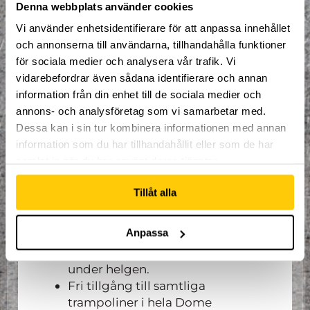
Denna webbplats använder cookies
utcheckning sker på söndagen 12:00.
Vi använder enhetsidentifierare för att anpassa innehållet
Att ta med:
och annonserna till användarna, tillhandahålla funktioner
för sociala medier och analysera vår trafik. Vi
Sängkläder och handduk.
vidarebefordrar även sådana identifierare och annan
information från din enhet till de sociala medier och
annons- och analysföretag som vi samarbetar med.
Vad som ingår:
Dessa kan i sin tur kombinera informationen med annan
information som du har tillhandahållit eller som de har
Mat och sovplats
samlat in när du har använt deras tjänster.
Strukturerade träningspass med
instruktörer.
Tillåt alla
Fri träning i nordens största
extremsportsarena.
Anpassa
Goodiebag från Dome.
Små tävlingar och utmaningar
under helgen.
Fri tillgång till samtliga
trampoliner i hela Dome