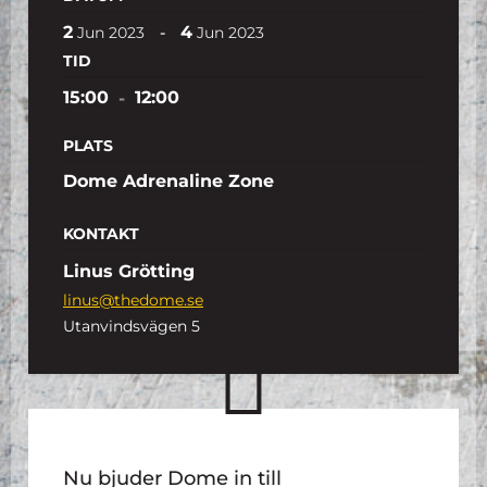
2
4
-
Jun
2023
Jun
2023
TID
15:00
-
12:00
PLATS
Dome Adrenaline Zone
KONTAKT
Linus Grötting
linus@thedome.se
Utanvindsvägen 5
Nu bjuder Dome in till