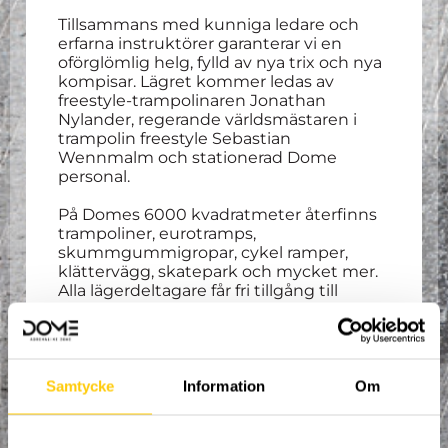
Tillsammans med kunniga ledare och
erfarna instruktörer garanterar vi en
oförglömlig helg, fylld av nya trix och nya
kompisar. Lägret kommer ledas av
freestyle-trampolinaren Jonathan
Nylander, regerande världsmästaren i
trampolin freestyle Sebastian
Wennmalm och stationerad Dome
personal.
På Domes 6000 kvadratmeter återfinns
trampoliner, eurotramps,
skummgummigropar, cykel ramper,
klättervägg, skatepark och mycket mer.
Alla lägerdeltagare får fri tillgång till
anläggningens uthyrning om dem skulle
vilja testa en annorlunda sport mellan
trampolinpassen.
Strukturerad träning varvas med fritt
Samtycke
Information
Om
hoppande.
Drop-in på fredag från 15:00, och