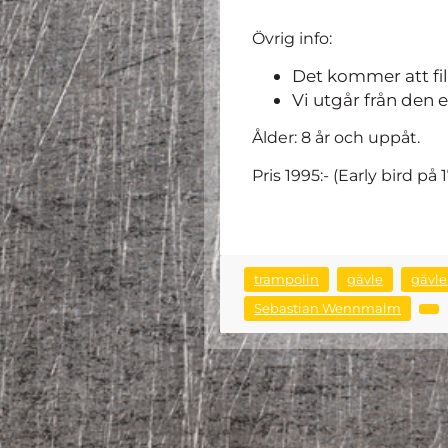
Övrig info:
Det kommer att fi
Vi utgår från den 
Ålder: 8 år och uppåt.
Pris 1995:- (Early bird på 
trampolin
gävle
gävl
Sebastian Wennmalm