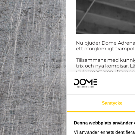
Nu bjuder Dome Adrenal
ett oförglömligt trampol
Tillsammans med kunniga 
trix och nya kompisar. 
världsmästaren i trampo
På Domes 6000 kvadratm
klättervägg, skatepark oc
om dem skulle vilja tes
Samtycke
Strukturerad träning va
Drop-in på fredag från 1
Denna webbplats använder 
Att ta med:
Vi använder enhetsidentifierar