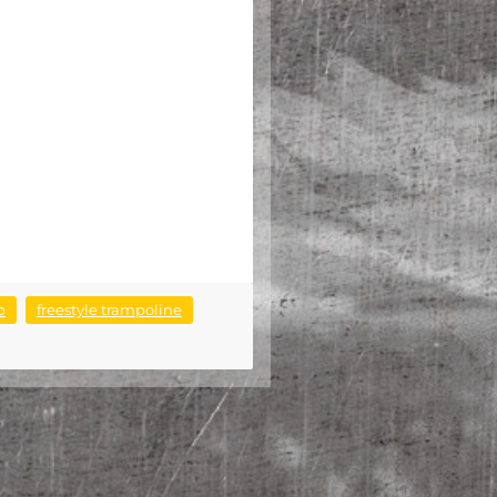
p
freestyle trampoline