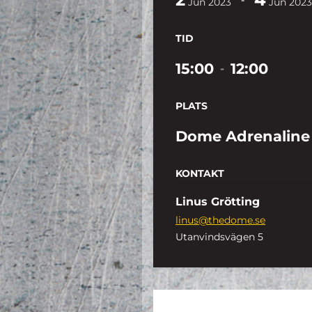
Jun
2023
Jun
2023
TID
15:00
12:00
-
PLATS
Dome Adrenaline
KONTAKT
Linus Grötting
linus@thedome.se
Utanvindsvägen 5