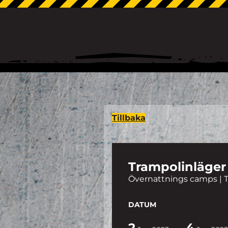
Tillbaka
Trampolinläge
Övernattnings camps | 
DATUM
2
4
-