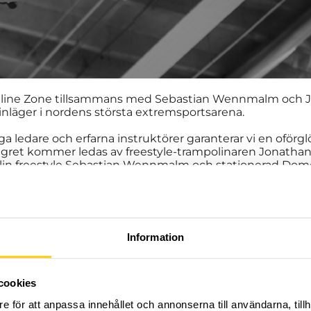
ine Zone tillsammans med Sebastian Wennmalm och Jon
inläger i nordens största extremsportsarena.
ledare och erfarna instruktörer garanterar vi en oförglö
Lägret kommer ledas av freestyle-trampolinaren Jonatha
lin freestyle Sebastian Wennmalm och stationerad Dom
eter återfinns trampoliner, eurotramps, skummgummig
h mycket mer. Alla lägerdeltagare får fri tillgång till a
ta en annorlunda sport mellan trampolinpassen.
Information
rvas med fritt hoppande.
5:00, och utcheckning sker på söndagen 12:00.
cookies
e för att anpassa innehållet och annonserna till användarna, tillh