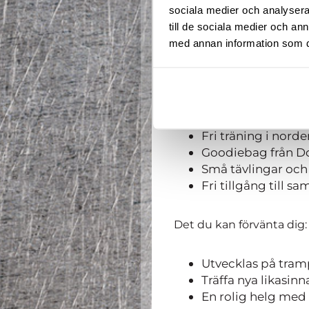
sociala medier och analysera 
Sängkläder och h
till de sociala medier och a
med annan information som du 
Vad som ingår:
Mat och sovplats
Strukturerade trä
Fri träning i nord
Goodiebag från 
Små tävlingar oc
Fri tillgång till 
Det du kan förvänta dig
Utvecklas på tram
Träffa nya likasin
En rolig helg med