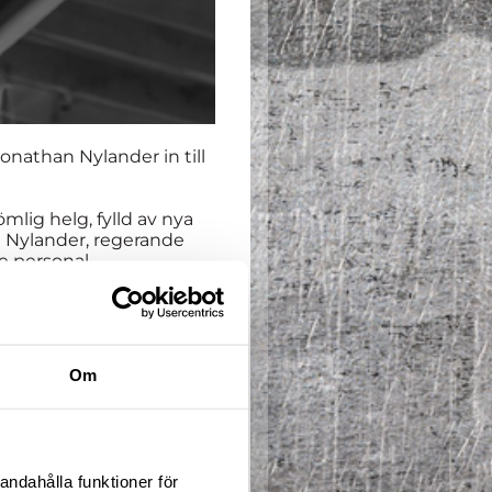
athan Nylander in till
mlig helg, fylld av nya
n Nylander, regerande
e personal.
ropar, cykel ramper,
nläggningens uthyrning
Om
andahålla funktioner för