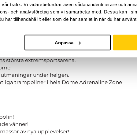
vår trafik. Vi vidarebefordrar även sådana identifierare och anna
andduk.
nnons- och analysföretag som vi samarbetar med. Dessa kan i sin
har tillhandahållit eller som de har samlat in när du har använt 
Anpassa
ningspass med instruktörer.
ens största extremsportsarena.
Dome.
h utmaningar under helgen.
samtliga trampoliner i hela Dome Adrenaline Zone
:
polin!
nade vänner!
 massor av nya upplevelser!