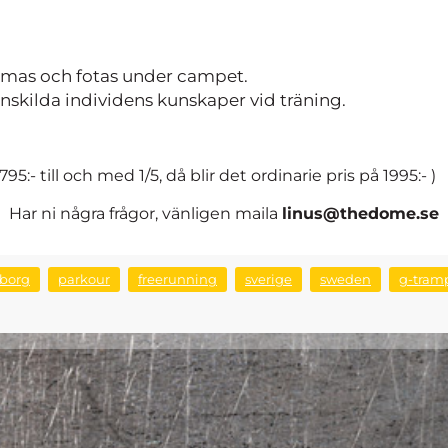
lmas och fotas under campet.
enskilda individens kunskaper vid träning.
1795:- till och med 1/5, då blir det ordinarie pris på 1995:- )
Har ni några frågor, vänligen maila
linus@thedome.se
eborg
parkour
freerunning
sverige
sweden
g-tram