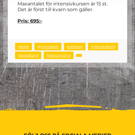
Maxantalet för intensivkursen är 15 st.
Det är först till kvarn som gäller.
Pris: 695:-
gävle
gymnastik
parkour
intensivkurs
gävleborg
freerunning