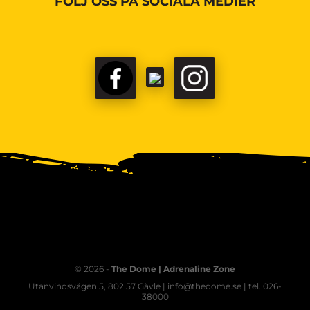
FÖLJ OSS PÅ SOCIALA MEDIER
© 2026 -
The Dome | Adrenaline Zone
Utanvindsvägen 5, 802 57 Gävle | info@thedome.se | tel. 026-
38000