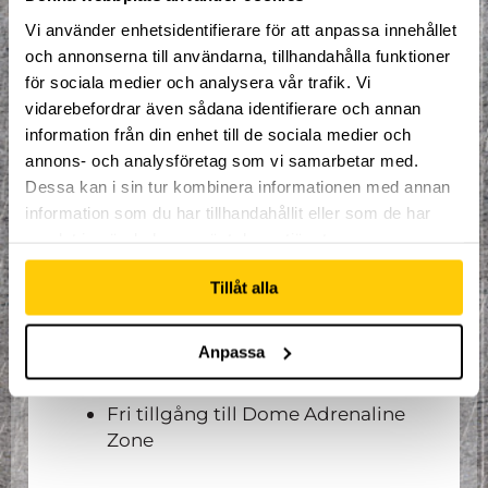
som erfarna. Tillsammans med
instruktören Linus Grötting testar vi nya
Vi använder enhetsidentifierare för att anpassa innehållet
gränser med professionell utrustning i
och annonserna till användarna, tillhandahålla funktioner
Nordens största extremsportsarena.
för sociala medier och analysera vår trafik. Vi
vidarebefordrar även sådana identifierare och annan
Intensivkursen arrangeras mellan 10:00
och 16:00, med en timme avsatt för
information från din enhet till de sociala medier och
lunch. Under dessa 5 timmar
annons- och analysföretag som vi samarbetar med.
introduceras gruppen för grunderna
Dessa kan i sin tur kombinera informationen med annan
inom parkour/freerunning och får
personligt utformade övningar för
information som du har tillhandahållit eller som de har
utveckling inom sporten.
samlat in när du har använt deras tjänster.
Vad som ingår i priset:
Tillåt alla
Trampolinstrumpor
Anpassa
Fri tillgång till uthyrningen
Lunch
Fri tillgång till Dome Adrenaline
Zone