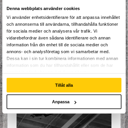
Denna webbplats använder cookies
Tävlingarna pågår från fredag kväll till och
med söndag eftermiddag, och går till på
Vi använder enhetsidentifierare för att anpassa innehållet
följande sätt:
och annonserna till användarna, tillhandahålla funktioner
Vid incheckning vår varje gäst en lapp
för sociala medier och analysera vår trafik. Vi
där han, hon eller hen kan skriva sitt
vidarebefordrar även sådana identifierare och annan
namn. Efter att ha testat vår nya Disco-
information från din enhet till de sociala medier och
run får varje person lägga sin lapp i en
annons- och analysföretag som vi samarbetar med.
låda, som personalen senare drar en
vinnare ur. Dragningarna, samt priserna
Dessa kan i sin tur kombinera informationen med annan
ser ni nedan:
information som du har tillhandahållit eller som de har
samlat in när du har använt deras tjänster.
Tillåt alla
Anpassa