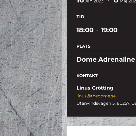
Jan
2023
Maj
202
TID
18:00
19:00
-
PLATS
Dome Adrenaline
KONTAKT
Linus Grötting
linus@thedome.se
Utanvindsvägen 5, 80257, G