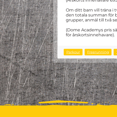
(Årskorts innehavare 695
Om ditt barn vill träna i
den totala summan för båd
grupper, anmäl till två s
(Dome Academys pris sänk
för årskortsinnehavare).
Parkour
Freerunning