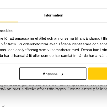
Information
årterminen på Dome Adrenaline Zone!
cookies
rmin med organiserad träning, fylld av adrenalin och up
e för att anpassa innehållet och annonserna till användarna, tillh
unning
och
tricking
i nordens största extremsportsarena
hand om dig och ser till att du ständigt utvecklas i den r
vår trafik. Vi vidarebefordrar även sådana identifierare och anna
kamratskap är våra nyckelord!
nnons- och analysföretag som vi samarbetar med. Dessa kan i sin
har tillhandahållit eller som de har samlat in när du har använt 
 välkomna att delta. Träning varje måndag 18:00-19:00. Vår
med 8:e maj vecka 19. Totalt 15 träningstillfällen med uppe
v. 15(10:e april) för påsklov.
Anpassa
 maj är flyttat till tisdagen 2:a maj 18:00.
ingarna så ingår ett par trampolinstrumpor såväl som en
kan nyttja direkt efter träningen. Denna entré går inte a