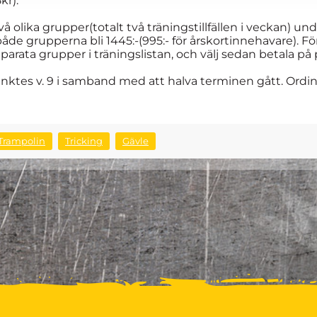
kr).
 två olika grupper(totalt två träningstillfällen i veckan
e grupperna bli 1445:-(995:- för årskortinnehavare). För 
eparata grupper i träningslistan, och välj sedan betala på 
tes v. 9 i samband med att halva terminen gått. Ordinar
Trampolin
Tricking
Gävle