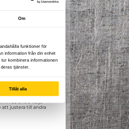
Om
pfinningsrikedom där du
andahålla funktioner för
!
iktning du brinner för.
n information från din enhet
 tur kombinera informationen
deras tjänster.
terminen pågår från 16:e
håll vecka 9 (27:e
Tillåt alla
 timmes entré varje
tt justera till andra