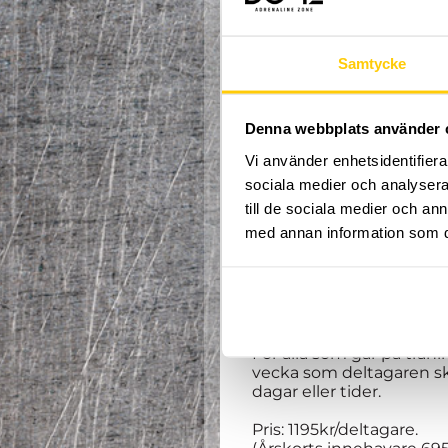
Samtycke
Hej och välkomna till v
Denna webbplats använder 
Välkommen till en ny te
Vi använder enhetsidentifierar
får träna
parkour, freer
Våra erfarna coacher tar 
sociala medier och analysera 
Spontanitet, glädje och 
till de sociala medier och a
med annan information som du 
Alla mellan 10 - 15 år är
januari vecka 3 till och 
februari) för sportlov och 
OBS. Träningstillfället 1:a
För alla som går på trän
vecka som deltagaren ska/
dagar eller tider.
Pris: 1195kr/deltagare.