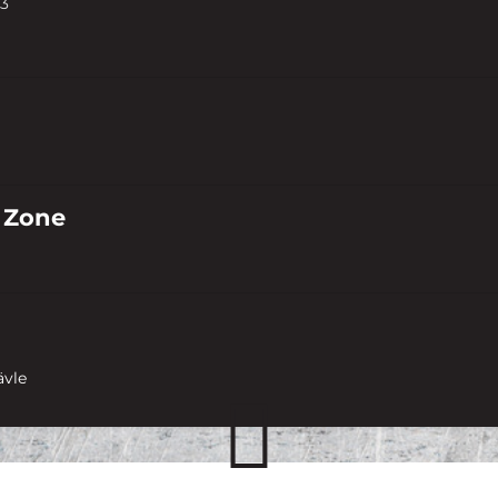
3
 Zone
ävle