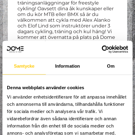
träningsanläggningar för freestyle
cykling! Oavsett dina åk kunskaper eller
om du kör MTB eller BMX så är du
välkommen att cykla med Alex Alanko
och Elof Lind som instruktörer under 3
dagars cykling, träning och kul häng! Vi
kommer att övernatta på plats på Dome
och ha tillgång till hela anläggningen
under helgens läger!
Att ta med:
Samtycke
Information
Om
Sängkläder och handduk.
Cykel och skydd.
Denna webbplats använder cookies
Vi använder enhetsidentifierare för att anpassa innehållet
Vad som ingår:
och annonserna till användarna, tillhandahålla funktioner
för sociala medier och analysera vår trafik. Vi
Mat och sovplats
vidarebefordrar även sådana identifierare och annan
Fri tillgång åkyta och coachning
information från din enhet till de sociala medier och
av instruktörer.
annons- och analysföretag som vi samarbetar med.