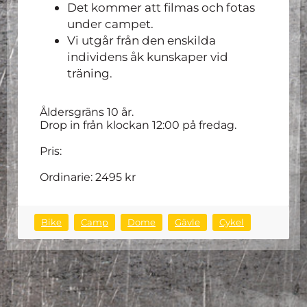
Det kommer att filmas och fotas
under campet.
Vi utgår från den enskilda
individens åk kunskaper vid
träning.
Åldersgräns 10 år.
Drop in från klockan 12:00 på fredag.
Pris:
Ordinarie: 2495 kr
Bike
Camp
Dome
Gävle
Cykel