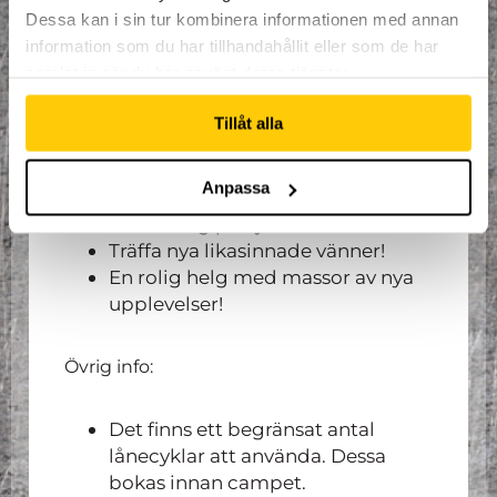
Goodiebag av dome.
Dessa kan i sin tur kombinera informationen med annan
Små tävlingar och utmaningar
information som du har tillhandahållit eller som de har
under helgen.
samlat in när du har använt deras tjänster.
Trampolin cykel
Tillåt alla
Det du kan förvänta dig:
Anpassa
Utveckling på cykel!
Träffa nya likasinnade vänner!
En rolig helg med massor av nya
upplevelser!
Övrig info:
Det finns ett begränsat antal
lånecyklar att använda. Dessa
bokas innan campet.