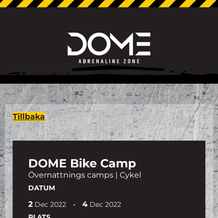
Tillbaka
DOME Bike Camp
Övernattnings camps | Cykel
DATUM
2
4
-
Dec
2022
Dec
2022
PLATS