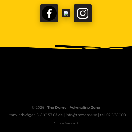
FACEBOOK
TIKTOK
INSTAGRAM
© 2026 -
The Dome | Adrenaline Zone
Utanvindsvägen 5, 802 57 Gävle | info@thedome.se | tel. 026-38000
Smode Webbyrå