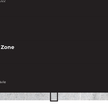
022
 Zone
ävle