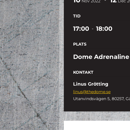
Nov
2022
Dec
2
TID
17:00
18:00
-
PLATS
Dome Adrenaline
KONTAKT
Linus Grötting
linus@thedome.se
Utanvindsvägen 5, 80257, G