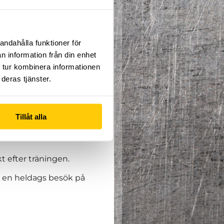
andahålla funktioner för
n information från din enhet
ng, klättringsleder.
 tur kombinera informationen
deltagare som älskar att
deras tjänster.
an 11 - 15 år är
Tillåt alla
0:e november och sista
t efter träningen.
er en heldags besök på