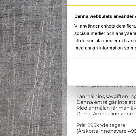
Denna webbplats använder 
Vi använder enhetsidentifierar
Hej och välkomna till h
sociala medier och analysera 
Klättringskursen vänder s
till de sociala medier och a
Vi utbildar både i bould
med annan information som du 
klättra!
Våra erfarna instruktörer 
välkomna att delta.
Höstens termin är delad i 
träningsdatumet är 15:
I anmälningsavgiften ing
Denna entré går inte att j
Med anmälan får man även
Dome Adrenaline Zone.
Pris: 895kr/deltagare.
(Årskorts innehavare 495