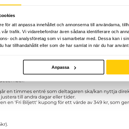
cookies
e för att anpassa innehållet och annonserna till användarna, tillh
östterminens andra del på Dome Adrenaline Zone!
vår trafik. Vi vidarebefordrar även sådana identifierare och anna
ig till dig som vill kunna utvecklas inom teknik, utrustni
nnons- och analysföretag som vi samarbetar med. Dessa kan i sin
ering och topprepklättring. Dessutom får du träffa andra 
har tillhandahållit eller som de har samlat in när du har använt 
hjälper dig att utvecklas från den nivå du är idag. Alla mell
Anpassa
två, varav detta är del två. Första träningstillfället är 1
e december.
år en timmes entré som deltagaren ska/kan nyttja direk
ustera till andra dagar eller tider.
 en 'Fri Biljett' kupong för ett värde av 349 kr, som g
kr).