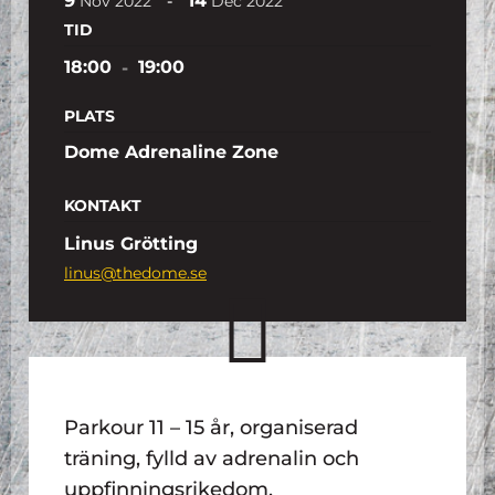
9
14
-
Nov
2022
Dec
2022
TID
18:00
-
19:00
PLATS
Dome Adrenaline Zone
KONTAKT
Linus Grötting
linus@thedome.se
Parkour 11 – 15 år, organiserad
träning, fylld av adrenalin och
uppfinningsrikedom.