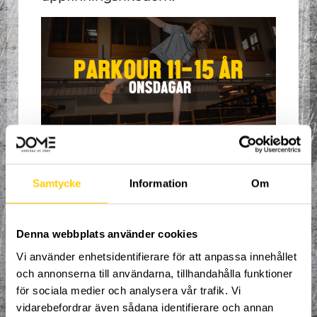
Hej och välkomna till höstterminens
andra del på Dome Adrenaline Zone!
Samtycke
Information
Om
Välkommen till en ny termin med
organiserad träning, fylld av adrenalin och
uppfinningsrikedom där du får prova på
Denna webbplats använder cookies
alla våra sporter i en arena helt utan
gränser!
Vi använder enhetsidentifierare för att anpassa innehållet
Våra erfarna coacher tar hand om dig och
och annonserna till användarna, tillhandahålla funktioner
ser till att du ständigt utvecklas i den
för sociala medier och analysera vår trafik. Vi
riktning du brinner för.
vidarebefordrar även sådana identifierare och annan
Spontanitet, glädje och kamratskap är