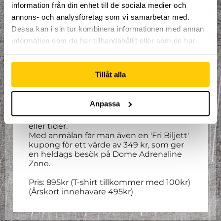
våra nyckelord!
information från din enhet till de sociala medier och
annons- och analysföretag som vi samarbetar med.
Alla mellan 11 – 15 år är välkomna att delta.
Dessa kan i sin tur kombinera informationen med annan
Höstens termin är delad i två, varav detta
information som du har tillhandahållit eller som de har
är andra delen. Första träningstillfället är
9:E november och det sista
samlat in när du har använt deras tjänster.
träningstillfället är 12:e december.
Tillåt alla
För alla som går på träningarna så ingår
ett par trampolinstrumpor såväl som en
timmes entré som deltagaren ska/kan
Anpassa
nyttja direkt efter träningen. Denna
entré går inte att justera till andra dagar
eller tider.
Med anmälan får man även en 'Fri Biljett'
kupong för ett värde av 349 kr, som ger
en heldags besök på Dome Adrenaline
Zone.
Pris: 895kr (T-shirt tillkommer med 100kr)
(Årskort innehavare 495kr)