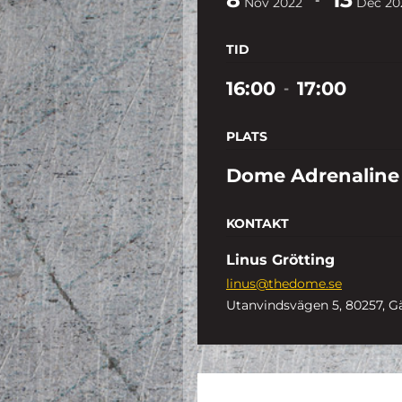
Nov
2022
Dec
20
TID
16:00
17:00
-
PLATS
Dome Adrenaline
KONTAKT
Linus Grötting
linus@thedome.se
Utanvindsvägen 5, 80257, G