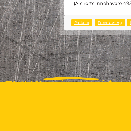
(Årskorts innehavare 495
Parkour
Freerunning