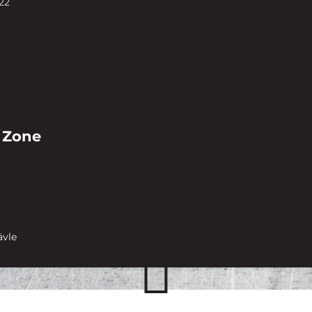
22
 Zone
ävle