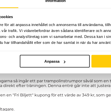
Information
cookies
e för att anpassa innehållet och annonserna till användarna, tillh
östterminens andra del på Dome Adrenaline Zone!
vår trafik. Vi vidarebefordrar även sådana identifierare och anna
nnons- och analysföretag som vi samarbetar med. Dessa kan i sin
rmin med organiserad träning, fylld av adrenalin och u
har tillhandahållit eller som de har samlat in när du har använt 
iktning där ditt barn får lära sig dem grundläggande mo
parkour och trampolin! Du som vårdnadshavare bes befin
t vara behjälplig.
kamratskap är våra nyckelord!
Anpassa
älkomna att delta. Höstens termin är delad i två, varav det
e november och avslutas den 13:e december.
ningarna så ingår ett par trampolinstrumpor såväl som e
 direkt efter träningen. Denna entré går inte att justera t
 en "Fri Biljett" kupong för ett värde av 349 kr, som g
ltagare.