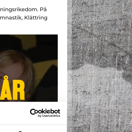
inningsrikedom. På
nastik, Klättring