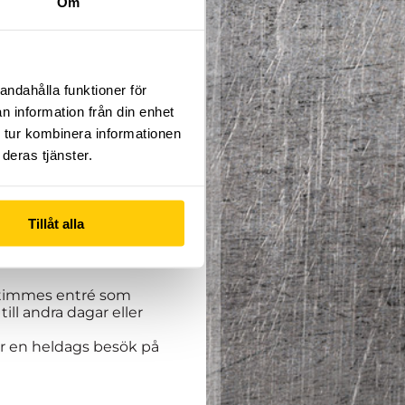
Om
andahålla funktioner för
n information från din enhet
 tur kombinera informationen
ppfinningsrikedom. Denna
deras tjänster.
toriska övningarna inom
na dig i vårat café
Tillåt alla
ta är andra delen.
n timmes entré som
ill andra dagar eller
er en heldags besök på