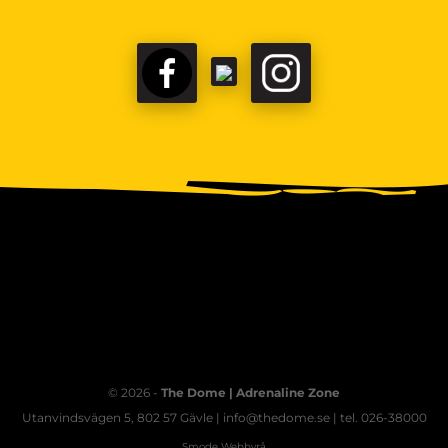
FACEBOOK
TIKTOK
INSTAGRAM
© 2026 -
The Dome | Adrenaline Zone
Utanvindsvägen 5, 802 57 Gävle | info@thedome.se | tel. 026-38000
Smode Webbyrå