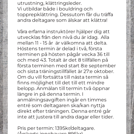
utrustning, klättringsleder.
Vi utbildar både i bouldring och
topprepklättring. Dessutom får du träffa
andra deltagare som älskar att klättra!
Våra erfarna instruktörer hjälper dig att
utvecklas från den nivå du är idag. Alla
mellan 11 - 15 år är välkomna att delta.
Höstens termin är delad i två, första
terminen på hösten pågår vecka 36 till
och med 43. Totalt är det 8 tillfällen på
första terminen med start 8:e september
och sista träningstillfället är 27:e oktober.
Om du vill fortsätta till nästa termin så
finns möjlighet till det till ett mindre
belopp. Anmälan till termin två öppnar
längre in på denna termin. I
anmälningsavgiften ingår en timmes
entré som deltagaren ska/kan nyttja
direkt efter träningen. Denna entré går
inte att justera till andra dagar eller tider.
Pris per termin: 1395kr/deltagare.
(Årskorts innehavare 895kr).