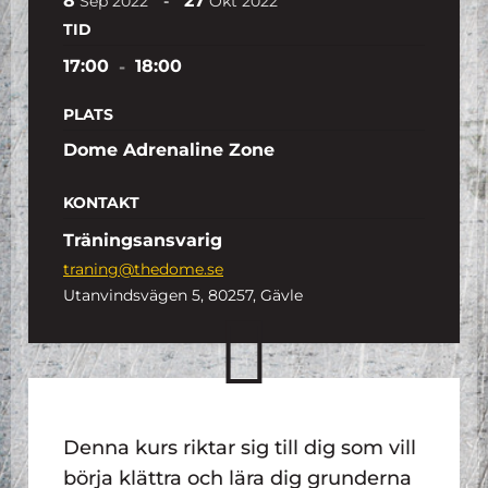
8
27
-
Sep
2022
Okt
2022
TID
17:00
-
18:00
PLATS
Dome Adrenaline Zone
KONTAKT
Träningsansvarig
traning@thedome.se
Utanvindsvägen 5, 80257, Gävle
Denna kurs riktar sig till dig som vill
börja klättra och lära dig grunderna