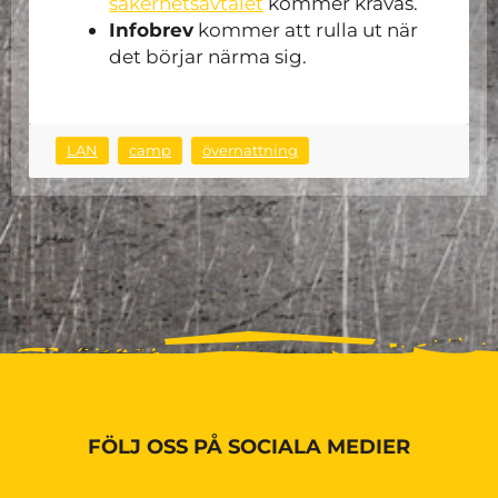
säkerhetsavtalet
kommer krävas.
Infobrev
kommer att rulla ut när
det börjar närma sig.
LAN
camp
övernattning
FÖLJ OSS PÅ SOCIALA MEDIER