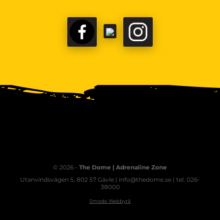
© 2026 -
The Dome | Adrenaline Zone
Utanvindsvägen 5, 802 57 Gävle | info@thedome.se | tel. 026-
38000
Smode Webbyrå