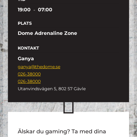
19:00
-
07:00
PLATS
Dome Adrenaline Zone
KONTAKT
Ganya
ganya@thedome.se
026-38000
026-38000
Utanvindsvägen 5, 802 57 Gävle
Älskar du gaming? Ta med dina