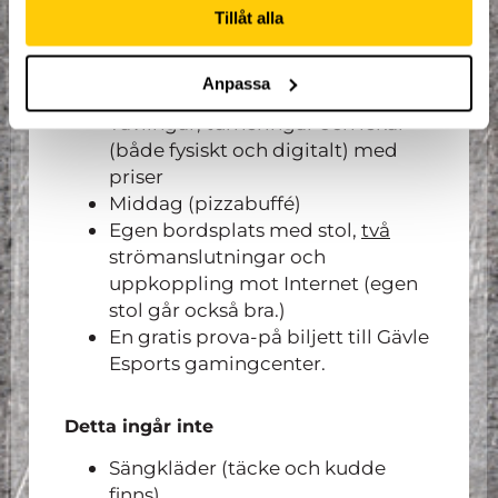
Fri tillgång i uthyrningen
Tillåt alla
Exklusiva rabatter i
caféet/restaurangen
Anpassa
Sovplats
Tävlingar, turneringar och lekar
(både fysiskt och digitalt) med
priser
Middag (pizzabuffé)
Egen bordsplats med stol,
två
strömanslutningar och
uppkoppling mot Internet (egen
stol går också bra.)
En gratis prova-på biljett till Gävle
Esports gamingcenter.
Detta ingår inte
Sängkläder (täcke och kudde
finns)