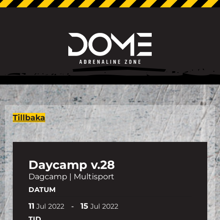
Tillbaka
Daycamp v.28
Dagcamp | Multisport
DATUM
11
15
-
Jul
2022
Jul
2022
TID