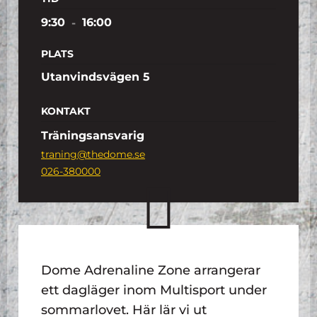
9:30
-
16:00
PLATS
Utanvindsvägen 5
KONTAKT
Träningsansvarig
traning@thedome.se
026-380000
Dome Adrenaline Zone arrangerar
ett dagläger inom Multisport under
sommarlovet. Här lär vi ut