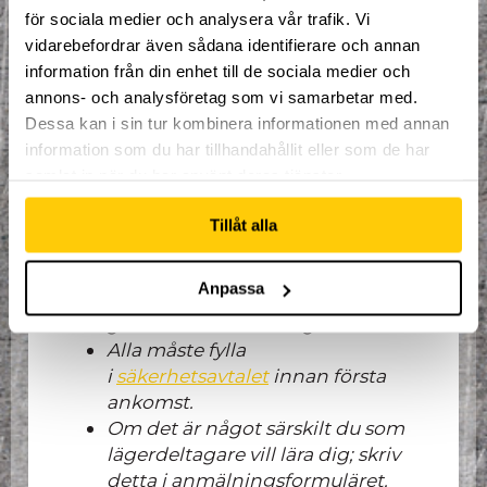
fram statistik.
för sociala medier och analysera vår trafik. Vi
vidarebefordrar även sådana identifierare och annan
Allmän information:
information från din enhet till de sociala medier och
Alla lägerdeltagare ska vara fri
annons- och analysföretag som vi samarbetar med.
från förkylningssymptom.
Dessa kan i sin tur kombinera informationen med annan
Max antal lägerdeltagare är 50
information som du har tillhandahållit eller som de har
personer.
samlat in när du har använt deras tjänster.
Betalning för lägret sker vid första
ankomst.
Tillåt alla
Ingen lägerdeltagare får lämna
anläggningen utan tillstånd av
Anpassa
vårdnadshavare och
godkännande från lägerledare.
Alla måste fylla
i
säkerhetsavtalet
innan första
ankomst.
Om det är något särskilt du som
lägerdeltagare vill lära dig; skriv
detta i anmälningsformuläret.