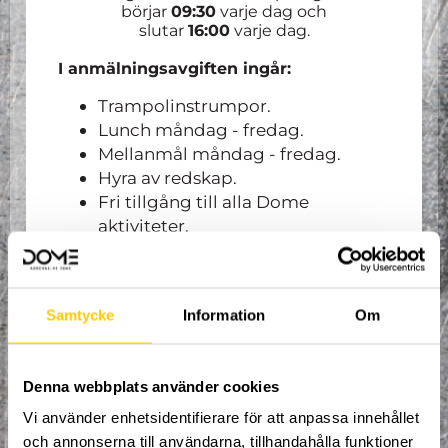
börjar
09:30
varje dag och
slutar
16:00
varje dag.
I anmälningsavgiften ingår:
Trampolinstrumpor.
Lunch måndag - fredag.
Mellanmål måndag - fredag.
Hyra av redskap.
Fri tillgång till alla Dome
aktiviteter.
Organiserad och spontan träning.
Tävlingar.
Lekar.
Samtycke
Information
Om
Goodiebag till värde av 500kr!
Inga lägertröjor ingår i priset, det finns en
butik vid receptionen där alla kan köpa
Denna webbplats använder cookies
valfria tröjor. I anmälningsformuläret står
det att deltagaren ska ange tröjstorlek,
Vi använder enhetsidentifierare för att anpassa innehållet
detta begärs på grund av att kunna dra
och annonserna till användarna, tillhandahålla funktioner