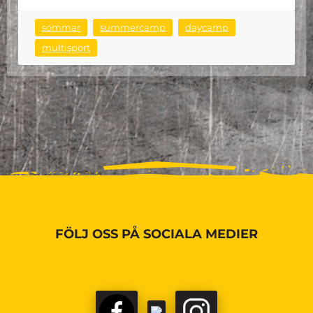
sommar
summercamp
daycamp
multisport
FÖLJ OSS PÅ SOCIALA MEDIER