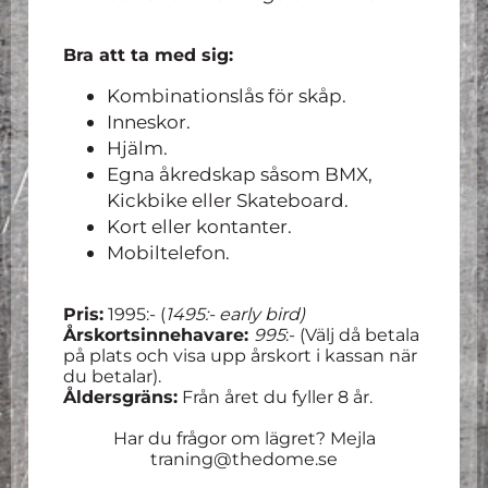
Bra att ta med sig:
Kombinationslås för skåp.
Inneskor.
Hjälm.
Egna åkredskap såsom BMX,
Kickbike eller Skateboard.
Kort eller kontanter.
Mobiltelefon.
Pris:
1995:- (
1495:- early bird)
Årskortsinnehavare:
995
:- (Välj då betala
på plats och visa upp årskort i kassan när
du betalar).
Åldersgräns:
Från året du fyller 8 år.
Har du frågor om lägret? Mejla
traning@thedome.se