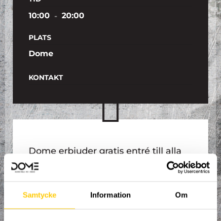
10:00
-
20:00
PLATS
Dome
KONTAKT
Dome erbjuder gratis entré till alla
mammor i sällskap med familj för
att hylla mors dag. Välkomna!
Samtycke
Information
Om