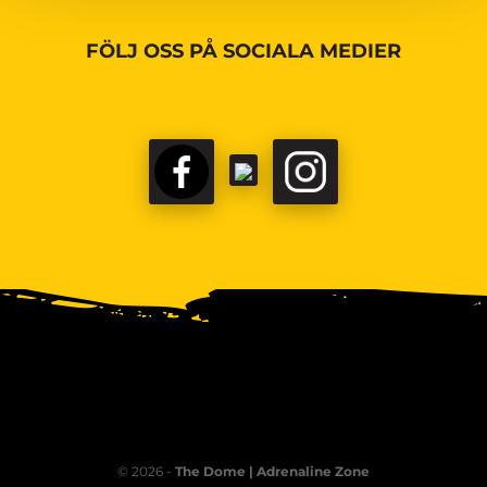
FÖLJ OSS PÅ SOCIALA MEDIER
© 2026 -
The Dome | Adrenaline Zone