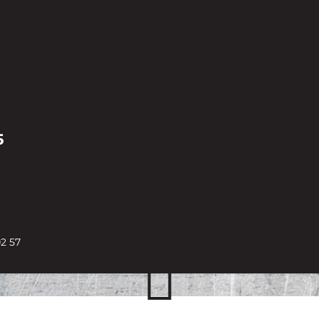
5
2 57