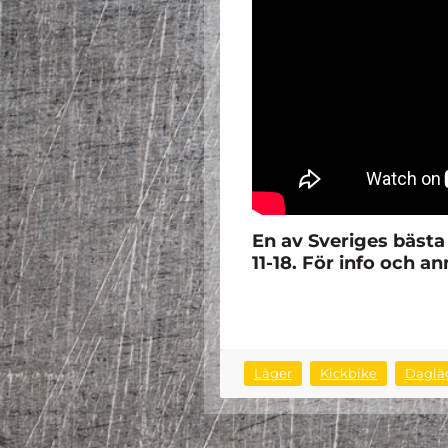
En av Sveriges bästa
11-18
. För info och 
Läger
Kickbike
Daglä