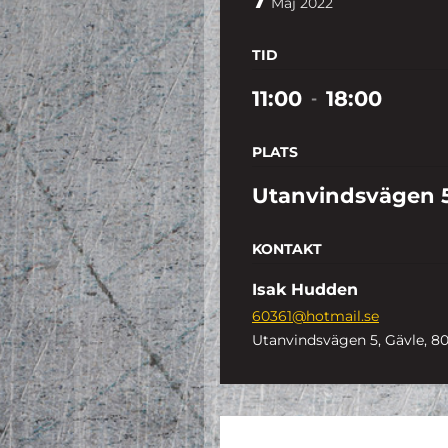
Maj
2022
TID
11:00
18:00
-
PLATS
Utanvindsvägen 
KONTAKT
Isak Hudden
60361@hotmail.se
Utanvindsvägen 5, Gävle, 80