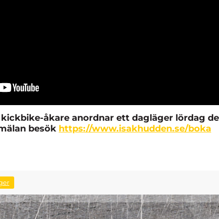
 kickbike-åkare anordnar ett dagläger lördag d
anmälan besök
https://www.isakhudden.se/boka
ger