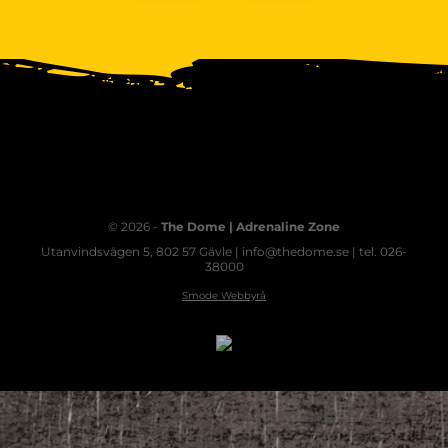
© 2026 -
The Dome | Adrenaline Zone
Utanvindsvägen 5, 802 57 Gävle | info@thedome.se | tel. 026-
38000
Smode Webbyrå