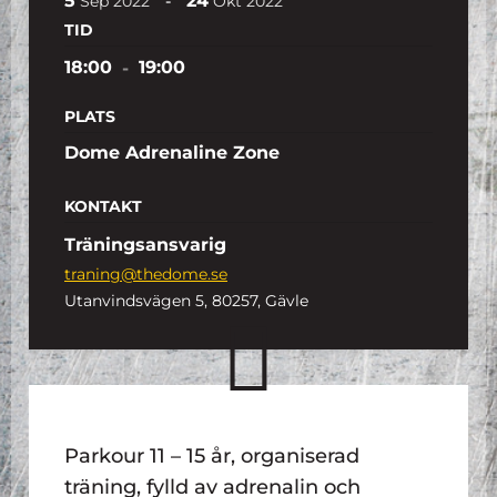
5
24
-
Sep
2022
Okt
2022
TID
18:00
-
19:00
PLATS
Dome Adrenaline Zone
KONTAKT
Träningsansvarig
traning@thedome.se
Utanvindsvägen 5, 80257, Gävle
Parkour 11 – 15 år, organiserad
träning, fylld av adrenalin och