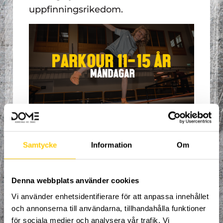
uppfinningsrikedom.
Välkommen till en ny termin med
organiserad träning, fylld av adrenalin och
uppfinningsrikedom där du får prova på
Samtycke
Information
Om
alla våra sporter i en arena helt utan
gränser!
Våra erfarna coacher tar hand om dig och
Denna webbplats använder cookies
ser till att du ständigt utvecklas i den
riktning du brinner för.
Vi använder enhetsidentifierare för att anpassa innehållet
Spontanitet, glädje och kamratskap är
och annonserna till användarna, tillhandahålla funktioner
våra nyckelord!
för sociala medier och analysera vår trafik. Vi