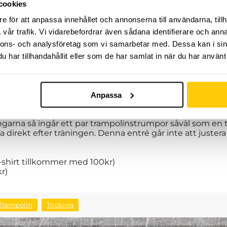
cookies
e för att anpassa innehållet och annonserna till användarna, tillh
rmin med organiserad träning, fylld av adrenalin och up
vår trafik. Vi vidarebefordrar även sådana identifierare och anna
rter i en arena helt utan gränser!
nnons- och analysföretag som vi samarbetar med. Dessa kan i sin
hand om dig och ser till att du ständigt utvecklas i den r
kamratskap är våra nyckelord!
har tillhandahållit eller som de har samlat in när du har använt 
välkomna att delta.
 två, första terminen på hösten pågår vecka 36 till och m
inen med start 5:e september och avslutning 24:e oktober. 
Anpassa
lighet till det till ett mindre belopp. Anmälan till termi
ningarna så ingår ett par trampolinstrumpor såväl som e
 direkt efter träningen. Denna entré går inte att justera t
T-shirt tillkommer med 100kr)
r)
Trampolin
Tricking