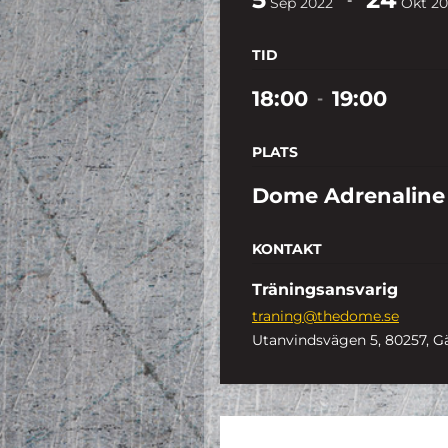
Sep
2022
Okt
20
TID
18:00
19:00
-
PLATS
Dome Adrenaline
KONTAKT
Träningsansvarig
traning@thedome.se
Utanvindsvägen 5, 80257, G