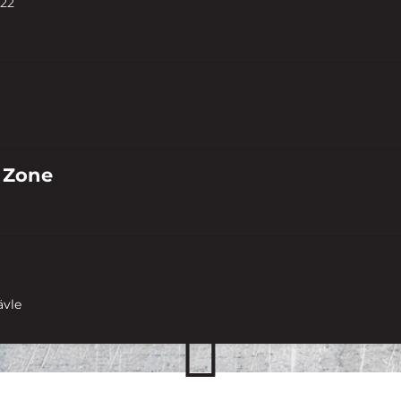
22
 Zone
ävle