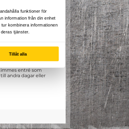
andahålla funktioner för
pfinningsrikedom där du
n information från din enhet
 tur kombinera informationen
iktning du brinner för.
deras tjänster.
ed 43. Totalt är det 8
Om du vill fortsätta till
Tillåt alla
n två öppnar längre in på
n timmes entré som
ill andra dagar eller