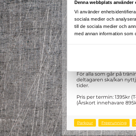
Denna webbplats använder 
Vi använder enhetsidentifierar
Välkommen till en ny te
sociala medier och analysera 
får prova på alla våra spo
till de sociala medier och a
Våra erfarna coacher tar 
Spontanitet, glädje och 
med annan information som du 
Alla mellan 11 – 15 år är 
Höstens termin är delad i
tillfällen på första term
nästa termin så finns möj
denna termin.
För alla som går på trä
deltagaren ska/kan nyttja
tider.
Pris per termin: 1395kr (
(Årskort innehavare 895k
Parkour
Freerunning