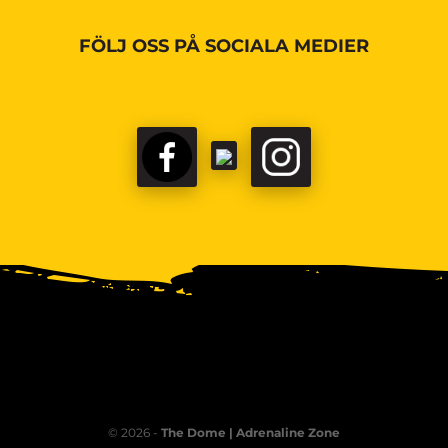
FÖLJ OSS PÅ SOCIALA MEDIER
© 2026 -
The Dome | Adrenaline Zone