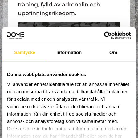
träning, fylld av adrenalin och
uppfinningsrikedom.
Samtycke
Information
Om
Denna webbplats använder cookies
Vi använder enhetsidentifierare för att anpassa innehållet
och annonserna till användarna, tillhandahålla funktioner
Välkommen till en ny termin med
organiserad träning, fylld av adrenalin och
för sociala medier och analysera vår trafik. Vi
uppfinningsrikedom.
vidarebefordrar även sådana identifierare och annan
Våra erfarna coacher tar hand om dig och
information från din enhet till de sociala medier och
ser till att du ständigt utvecklas inom
Parkour och Freerunning.
annons- och analysföretag som vi samarbetar med.
Dessa kan i sin tur kombinera informationen med annan
Nivån på träning anpassas efter
information som du har tillhandahållit eller som de har