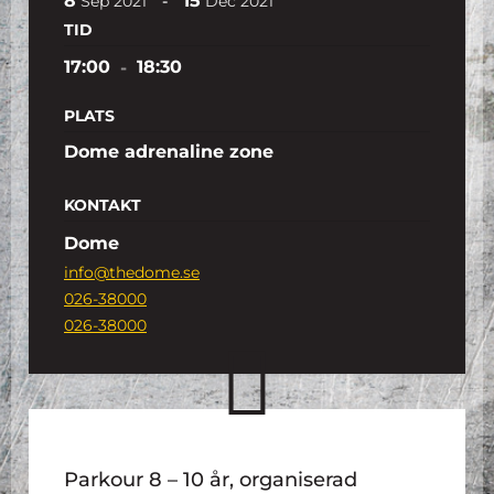
8
15
-
Sep
2021
Dec
2021
TID
17:00
-
18:30
PLATS
Dome adrenaline zone
KONTAKT
Dome
info@thedome.se
026-38000
026-38000
Parkour 8 – 10 år, organiserad