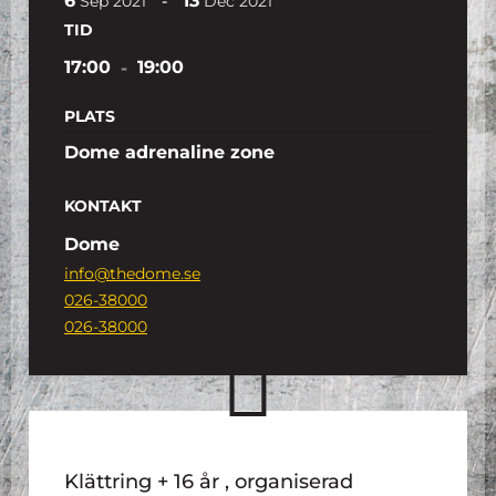
6
13
-
Sep
2021
Dec
2021
TID
17:00
-
19:00
PLATS
Dome adrenaline zone
KONTAKT
Dome
info@thedome.se
026-38000
026-38000
Klättring + 16 år , organiserad