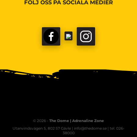
FÖLJ OSS PÅ SOCIALA MEDIER
© 2026 -
The Dome | Adrenaline Zone
Utanvindsvägen 5, 802 57 Gävle | info@thedome.se | tel. 026-
38000