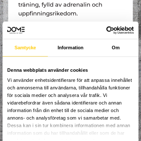
träning, fylld av adrenalin och
uppfinningsrikedom.
Samtycke
Information
Om
Denna webbplats använder cookies
Vi använder enhetsidentifierare för att anpassa innehållet
och annonserna till användarna, tillhandahålla funktioner
Klättringskursen vänder sig till dig som
för sociala medier och analysera vår trafik. Vi
vill kunna utvecklas inom teknik,
vidarebefordrar även sådana identifierare och annan
utrustning, klättringsleder.
information från din enhet till de sociala medier och
Vi utbildar både i bouldring och
repklättring. Dessutom får du träffa andra
annons- och analysföretag som vi samarbetar med.
deltagare som älskar att klättra!
Dessa kan i sin tur kombinera informationen med annan
information som du har tillhandahållit eller som de har
Våra erfarna instruktörer hjälper dig att
samlat in när du har använt deras tjänster.