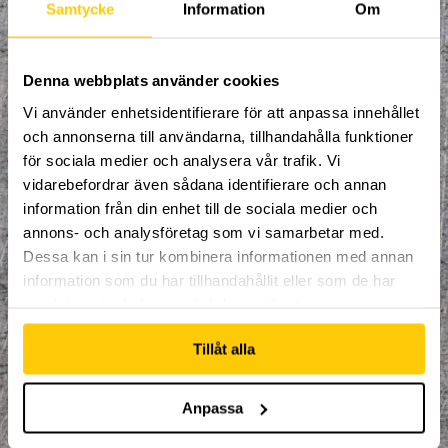
Varmt välkommen till fartfyllda dagar hos
Samtycke
Information
Om
oss fulla av glädje, utveckling och
gemenskap!
Denna webbplats använder cookies
Incheckning under
Vi använder enhetsidentifierare för att anpassa innehållet
eftermiddagen onsdag 14 juli,
och annonserna till användarna, tillhandahålla funktioner
gemensam middag serveras från
för sociala medier och analysera vår trafik. Vi
18.00.
vidarebefordrar även sådana identifierare och annan
Utcheckning sker efter lunch,
information från din enhet till de sociala medier och
lördagen 17 juli.
annons- och analysföretag som vi samarbetar med.
Dessa kan i sin tur kombinera informationen med annan
Ingår:
information som du har tillhandahållit eller som de har
Entré under fyra dagar
samlat in när du har använt deras tjänster.
Boende tre nätter i vår
anläggning
Tillåt alla
Alla måltider
Uppstyrda träningar, tävlingar och
Anpassa
aktiviteter med våra coacher
Goodiebag värde minst 750kr