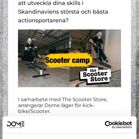
att utveckla dina skills i
Skandinaviens största och bästa
actionsportarena?
I samarbete med The Scooter Store,
arrangerar Dome läger för kick-
bike/Scooter.
Det blir fullspäckade dagar med några
Sveriges bästa kick-bike åkare, tävlingar,
skönt häng, coachning och mycket mer.