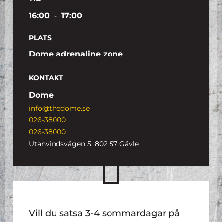
16:00
-
17:00
PLATS
Dome adrenaline zone
KONTAKT
Dome
info@thedome.se
026-38000
026-38000
Utanvindsvägen 5, 802 57 Gävle
Vill du satsa 3-4 sommardagar på