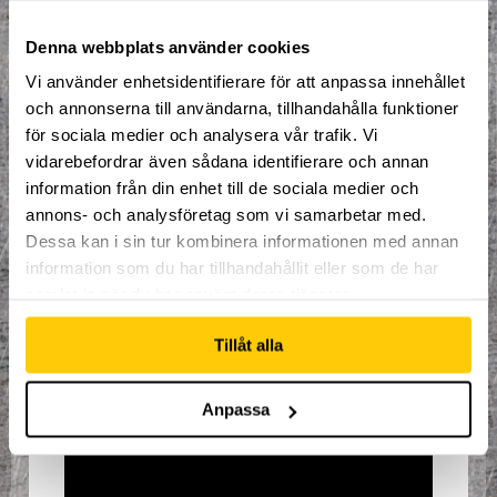
Snowboard, Trampoline,
Parkour/Freerunning, Film/Redigering,
Denna webbplats använder cookies
och Multiinriktning där du får pröva olika
saker.
Vi använder enhetsidentifierare för att anpassa innehållet
och annonserna till användarna, tillhandahålla funktioner
Detta ingår i campet:
för sociala medier och analysera vår trafik. Vi
Mat och dryck
vidarebefordrar även sådana identifierare och annan
Lån av utrustning
information från din enhet till de sociala medier och
Organiserad och spontan
annons- och analysföretag som vi samarbetar med.
träning
Dessa kan i sin tur kombinera informationen med annan
1st Keps
information som du har tillhandahållit eller som de har
samlat in när du har använt deras tjänster.
Pris vecka 25: 1195:-.
Åldersgräns 8 år.
Tillåt alla
Har du årskort? Då betalar du endast
945:- (Välj då betala på plats och visa upp
årskort i kassan när du betalar.)
Anpassa