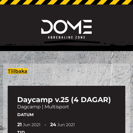
Tillbaka
Daycamp v.25 (4 DAGAR)
Dagcamp | Multisport
DATUM
21
24
-
Jun
2021
Jun
2021
TID