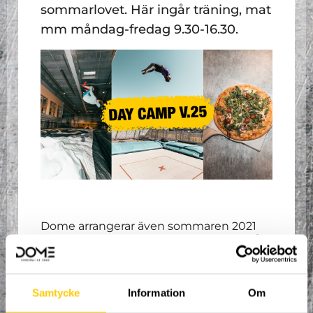
sommarlovet. Här ingår träning, mat
mm måndag-fredag 9.30-16.30.
Dome arrangerar även sommaren 2021
Day Camps V24-27 och V32-33. Här ingår
träning, mat mm måndag-fredag (V.25
endast mån-tor) 9.30-16.30. Här kan du
välja din favoritsport och vi kommer ha
utbildade ledare inom varje inriktning.
Samtycke
Information
Om
Välj bland Skate, BMX, Kickbike, Skidor,