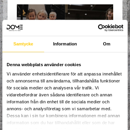
Samtycke
Information
Om
Denna webbplats använder cookies
Välkommen till en ny termin med
Vi använder enhetsidentifierare för att anpassa innehållet
organiserad träning, fylld av adrenalin och
och annonserna till användarna, tillhandahålla funktioner
uppfinningsrikedom. Denna grupp har
Multisportinriktning där ditt barn får lära
för sociala medier och analysera vår trafik. Vi
sig dem grundläggande motoriska
vidarebefordrar även sådana identifierare och annan
övningarna inom bland annat gymnastik,
information från din enhet till de sociala medier och
parkour och trampolin! Du som
vårdnadshavare bes befinna dig i vårat
annons- och analysföretag som vi samarbetar med.
café under hela träningen samt vara
Dessa kan i sin tur kombinera informationen med annan
behjälplig.
information som du har tillhandahållit eller som de har
samlat in när du har använt deras tjänster.