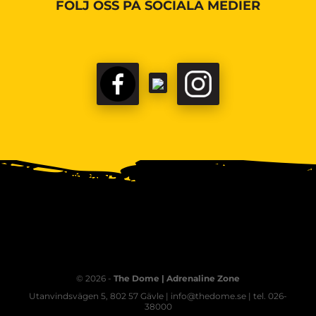
FÖLJ OSS PÅ SOCIALA MEDIER
© 2026 -
The Dome | Adrenaline Zone
Utanvindsvägen 5, 802 57 Gävle | info@thedome.se | tel. 026-
38000