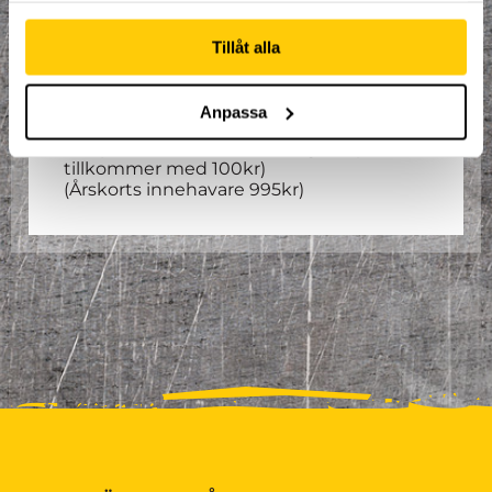
Alla mellan 6 – 7 år är välkomna att delta.
Totalt är det 14 tillfällen med start 18 jan,
uppehåll vecka 9 & 15 och sista
Tillåt alla
träningstillfället är 10 maj.
Spontanitet, glädje och kamratskap är
våra nyckelord!
Anpassa
Pris per termin: 1795kr/deltagare (T-shirt
tillkommer med 100kr)
(Årskorts innehavare 995kr)