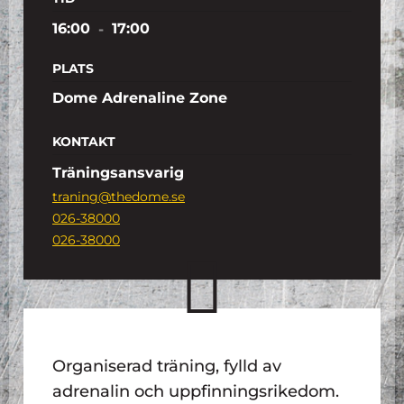
16:00
-
17:00
PLATS
Dome Adrenaline Zone
KONTAKT
Träningsansvarig
traning@thedome.se
026-38000
026-38000
Organiserad träning, fylld av
adrenalin och uppfinningsrikedom.