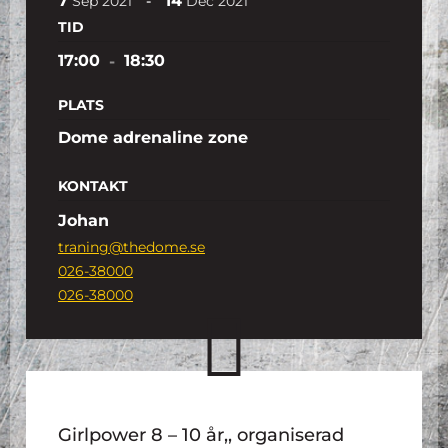
7
14
-
Sep
2021
Dec
2021
TID
17:00
-
18:30
PLATS
Dome adrenaline zone
KONTAKT
Johan
traning@thedome.se
026-38000
026-38000
Girlpower 8 – 10 år,, organiserad