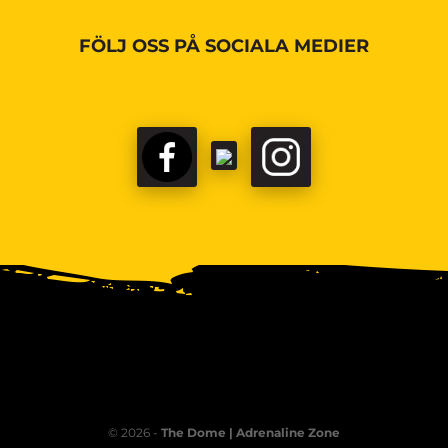
FÖLJ OSS PÅ SOCIALA MEDIER
© 2026 -
The Dome | Adrenaline Zone