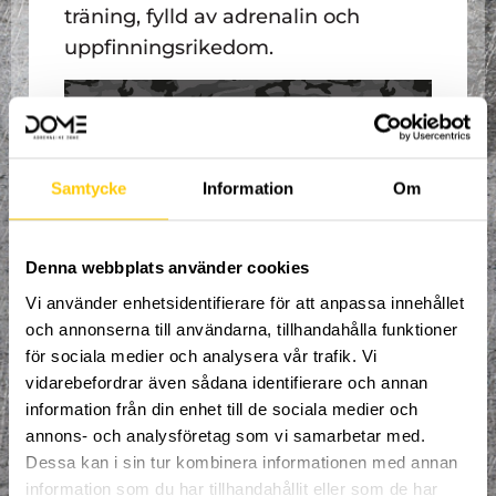
träning, fylld av adrenalin och
uppfinningsrikedom.
Samtycke
Information
Om
Denna webbplats använder cookies
Vi använder enhetsidentifierare för att anpassa innehållet
och annonserna till användarna, tillhandahålla funktioner
Välkommen till en ny termin med
organiserad träning, fylld av adrenalin och
för sociala medier och analysera vår trafik. Vi
uppfinningsrikedom där du får prova på
vidarebefordrar även sådana identifierare och annan
alla våra sporter i en arena helt utan
information från din enhet till de sociala medier och
gränser!
Våra erfarna coacher tar hand om dig och
annons- och analysföretag som vi samarbetar med.
ser till att du ständigt utvecklas i den
Dessa kan i sin tur kombinera informationen med annan
riktning du brinner för.
information som du har tillhandahållit eller som de har