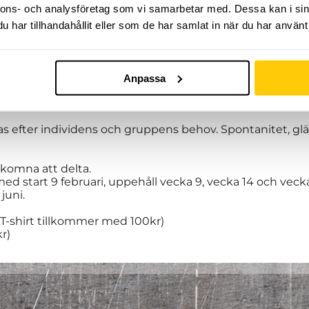
nnons- och analysföretag som vi samarbetar med. Dessa kan i sin
har tillhandahållit eller som de har samlat in när du har använt 
Anpassa
rmin med organiserad träning, fylld av adrenalin och up
 hand om dig och ser till att du ständigt utvecklas inom
as efter individens och gruppens behov. Spontanitet, gl
älkomna att delta.
n med start 9 februari, uppehåll vecka 9, vecka 14 och vecka
 juni.
(T-shirt tillkommer med 100kr)
r)