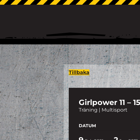
Tillbaka
Girlpower 11 – 1
Träning | Multisport
DATUM
9
2
-