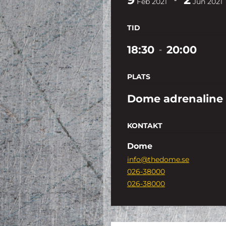
Feb
2021
Jun
2021
TID
18:30
20:00
-
PLATS
Dome adrenaline
KONTAKT
Dome
info@thedome.se
026-38000
026-38000