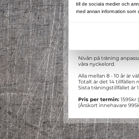
till de sociala medier och a
med annan information som du 
Välkommen till en ny te
Våra erfarna coacher tar
Nivån på träning anpass
våra nyckelord.
Alla mellan 8 - 10 år är v
Totalt är det 14 tillfälle
Sista träningstillfället är 1
Pris per termin:
1595kr 
(Årskort innehavare 995k