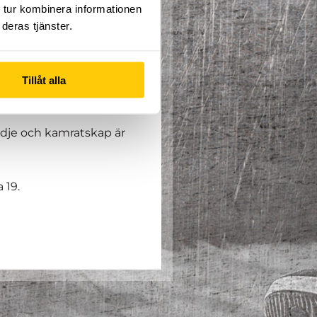
 tur kombinera informationen
deras tjänster.
Tillåt alla
pfinningsrikedom.
 Parkour och Freerunning.
ädje och kamratskap är
 19.