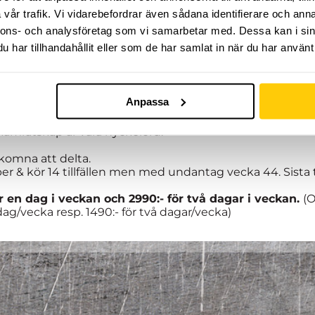
vår trafik. Vi vidarebefordrar även sådana identifierare och anna
nnons- och analysföretag som vi samarbetar med. Dessa kan i sin
har tillhandahållit eller som de har samlat in när du har använt 
rmin med organiserad träning, fylld av adrenalin och up
Anpassa
i en arena helt utan gränser!
dig och ser till att du ständigt utvecklas i den riktning 
kamratskap är våra nyckelord.
älkomna att delta.
er & kör 14 tillfällen men med undantag vecka 44. Sista 
ör en dag i veckan och 2990:- för två dagar i veckan.
(O
dag/vecka resp. 1490:- för två dagar/vecka)