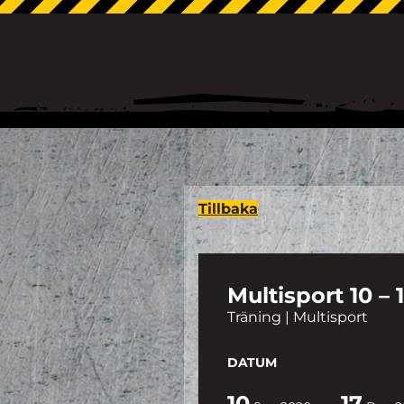
Tillbaka
Multisport 10 –
Träning | Multisport
DATUM
10
17
-