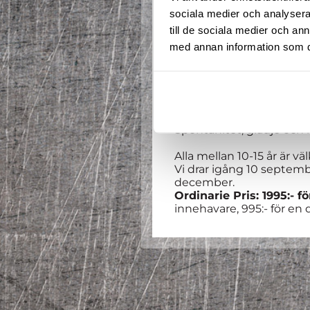
sociala medier och analysera 
till de sociala medier och a
med annan information som du 
Välkommen till en ny te
får prova på alla sporter 
Våra coacher tar hand om 
Spontanitet, glädje och 
Alla mellan 10-15 år är v
Vi drar igång 10 septemb
december.
Ordinarie Pris: 1995:- f
innehavare, 995:- för en 