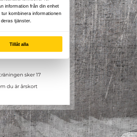
n information från din enhet
 tur kombinera informationen
deras tjänster.
pfinningsrikedom där du
Tillåt alla
du brinner för.
träningen sker 17
m du är årskort