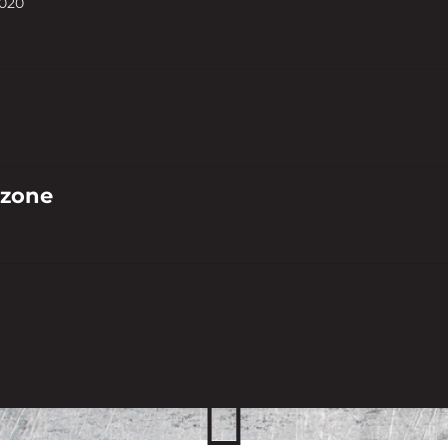
020
 zone