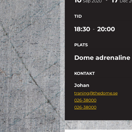
Sep
2020
Dec
2
TID
18:30
20:00
-
PLATS
Dome adrenaline
KONTAKT
Johan
traning@thedome.se
026-38000
026-38000