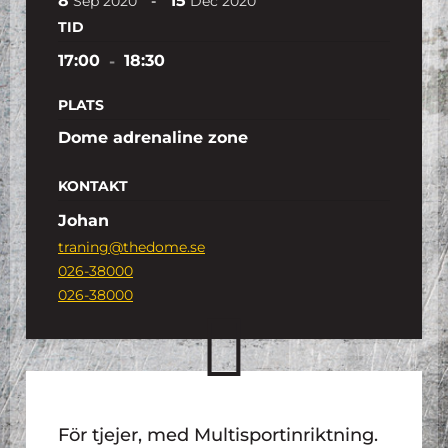
8
15
-
Sep
2020
Dec
2020
TID
17:00
-
18:30
PLATS
Dome adrenaline zone
KONTAKT
Johan
traning@thedome.se
026-38000
026-38000
För tjejer, med Multisportinriktning.