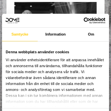
Samtycke
Information
Om
Denna webbplats använder cookies
Välkommen till en ny termin med
Vi använder enhetsidentifierare för att anpassa innehållet
organiserad träning, fylld av adrenalin och
och annonserna till användarna, tillhandahålla funktioner
uppfinningsrikedom där du får prova på
för sociala medier och analysera vår trafik. Vi
alla sporter i en arena helt utan gränser!
Våra coacher tar hand om dig och ser till
vidarebefordrar även sådana identifierare och annan
att du ständigt utvecklas i den riktning
information från din enhet till de sociala medier och
du brinner för. Spontanitet, glädje och
annons- och analysföretag som vi samarbetar med.
kamratskap är våra nyckelord.
Dessa kan i sin tur kombinera informationen med annan
Alla mellan 6 - 9 år är välkomna att delta.
information som du har tillhandahållit eller som de har
Vi drar igång den tisdagen den 8
samlat in när du har använt deras tjänster.
september och kör 14 tillfällen under