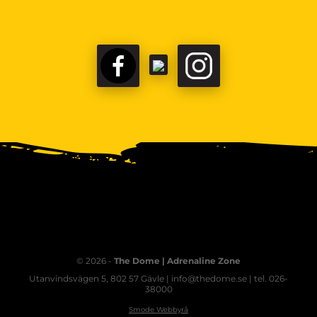
© 2026 -
The Dome | Adrenaline Zone
Utanvindsvägen 5, 802 57 Gävle | info@thedome.se | tel. 026-
38000
Smode Webbyrå