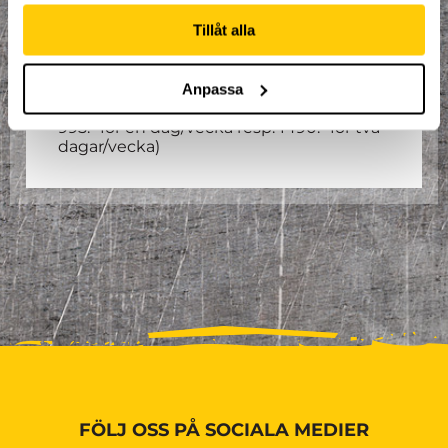
hösten, med uppehåll vecka 44. Sista
Tillåt alla
tillfället den 15 december.
Ordinarie Pris: 1995:- för en dag i
Anpassa
veckan och 2990:- för två dagar i
veckan.
(Om du är årskort innehavare,
995:- för en dag/vecka resp. 1490:- för två
dagar/vecka)
FÖLJ OSS PÅ SOCIALA MEDIER