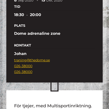
8
15
-
Sep
2020
Dec
2020
TID
18:30
-
20:00
PLATS
Dome adrenaline zone
KONTAKT
Johan
traning@thedome.se
026-38000
026-38000
För tjejer, med Multisportinriktning.