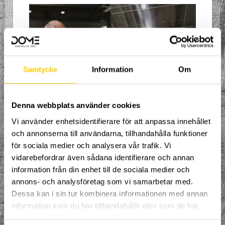
Samtycke
Information
Om
Denna webbplats använder cookies
Välkommen till en ny termin med
Vi använder enhetsidentifierare för att anpassa innehållet
organiserad träning, fylld av adrenalin och
och annonserna till användarna, tillhandahålla funktioner
uppfinningsrikedom där du får prova på
för sociala medier och analysera vår trafik. Vi
alla sporter i en arena helt utan gränser!
Våra coacher tar hand om dig och ser till
vidarebefordrar även sådana identifierare och annan
att du ständigt utvecklas i den riktning
information från din enhet till de sociala medier och
du brinner för. Spontanitet, glädje och
annons- och analysföretag som vi samarbetar med.
kamratskap är våra nyckelord.
Dessa kan i sin tur kombinera informationen med annan
Alla mellan 10 – 15 år år är välkomna att
information som du har tillhandahållit eller som de har
delta.
samlat in när du har använt deras tjänster.
Totalt är det 14 tillfällen med start 8/9,