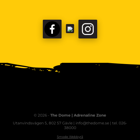
© 2026 -
The Dome | Adrenaline Zone
Utanvindsvägen 5, 802 57 Gävle | info@thedome.se | tel. 026-
38000
Smode Webbyrå