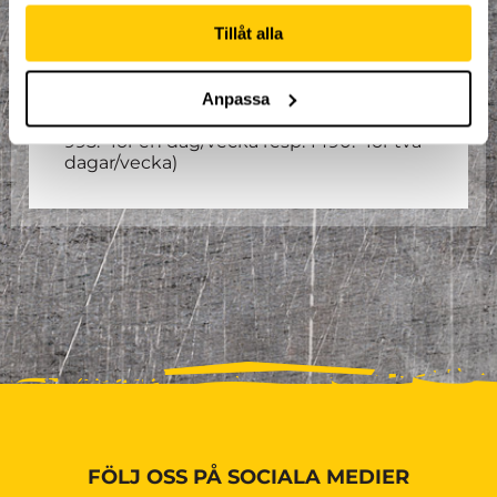
uppehåll vecka 44 & sista träning 14/12.
Tillåt alla
Sista tillfället den 15 december.
Ordinarie Pris: 1995:- för en dag i
Anpassa
veckan och 2990:- för två dagar i
veckan.
(Om du är årskort innehavare,
995:- för en dag/vecka resp. 1490:- för två
dagar/vecka)
FÖLJ OSS PÅ SOCIALA MEDIER