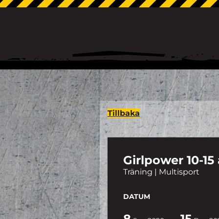
Tillbaka
Girlpower 10-15
Träning | Multisport
DATUM
8
15
-