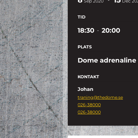
Sep
2020
Dec
20
TID
18:30
20:00
-
PLATS
Dome adrenaline
KONTAKT
Johan
traning@thedome.se
026-38000
026-38000