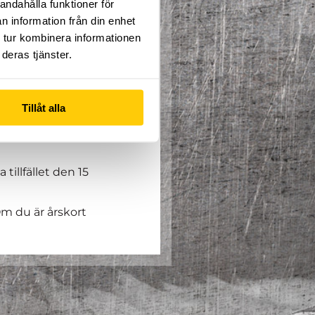
andahålla funktioner för
n information från din enhet
 tur kombinera informationen
deras tjänster.
pfinningsrikedom där du
Tillåt alla
du brinner för.
 tillfället den 15
m du är årskort