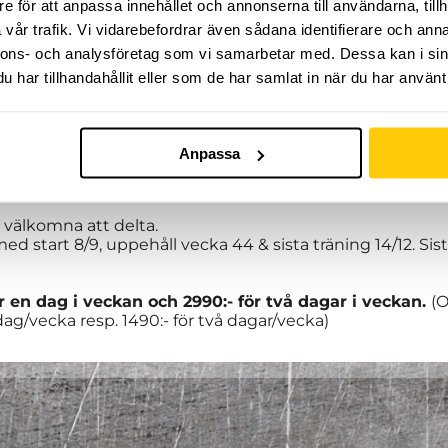
e för att anpassa innehållet och annonserna till användarna, tillh
vår trafik. Vi vidarebefordrar även sådana identifierare och anna
nnons- och analysföretag som vi samarbetar med. Dessa kan i sin
har tillhandahållit eller som de har samlat in när du har använt 
rmin med organiserad träning, fylld av adrenalin och up
i en arena helt utan gränser!
Anpassa
dig och ser till att du ständigt utvecklas i den riktning 
kamratskap är våra nyckelord.
är välkomna att delta.
 med start 8/9, uppehåll vecka 44 & sista träning 14/12. Sista
ör en dag i veckan och 2990:- för två dagar i veckan.
(O
dag/vecka resp. 1490:- för två dagar/vecka)