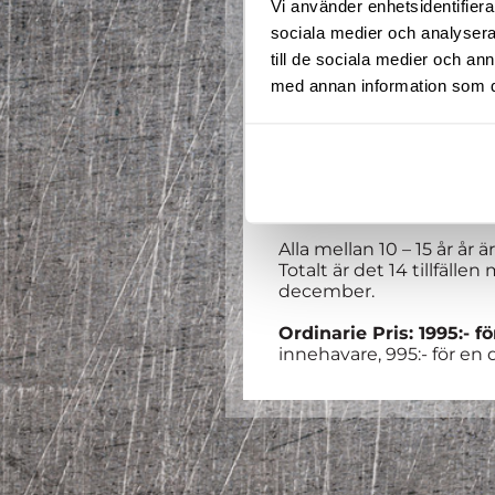
Vi använder enhetsidentifierar
sociala medier och analysera 
till de sociala medier och a
med annan information som du 
Välkommen till en ny te
får prova på alla sporter 
Våra coacher tar hand om 
Spontanitet, glädje och 
Alla mellan 10 – 15 år år 
Totalt är det 14 tillfällen
december.
Ordinarie Pris: 1995:- f
innehavare, 995:- för en 