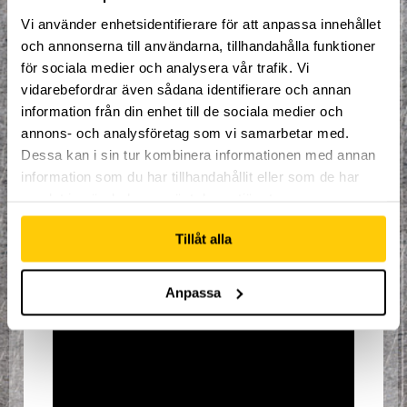
Parkour/Freerunning, Film/Redigering,
Vi använder enhetsidentifierare för att anpassa innehållet
och Multiinriktning där du får pröva olika
saker.
och annonserna till användarna, tillhandahålla funktioner
för sociala medier och analysera vår trafik. Vi
Detta ingår i campet:
vidarebefordrar även sådana identifierare och annan
Mat och dryck
information från din enhet till de sociala medier och
Lån av utrustning
annons- och analysföretag som vi samarbetar med.
Organiserad och spontan
Dessa kan i sin tur kombinera informationen med annan
träning
information som du har tillhandahållit eller som de har
1st Keps
samlat in när du har använt deras tjänster.
Pris per vecka 1495:-.
Tillåt alla
Åldersgräns 8 år.
Anpassa