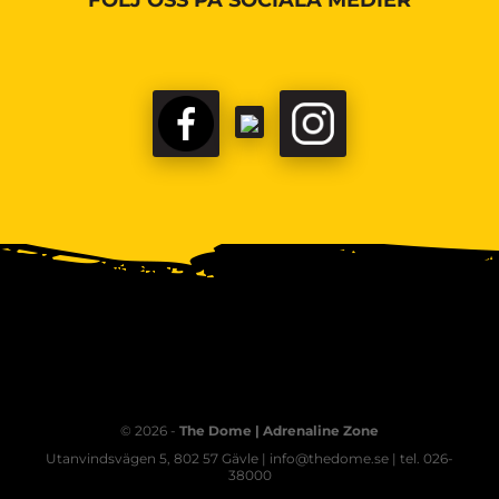
FÖLJ OSS PÅ SOCIALA MEDIER
© 2026 -
The Dome | Adrenaline Zone
Utanvindsvägen 5, 802 57 Gävle | info@thedome.se | tel. 026-
38000