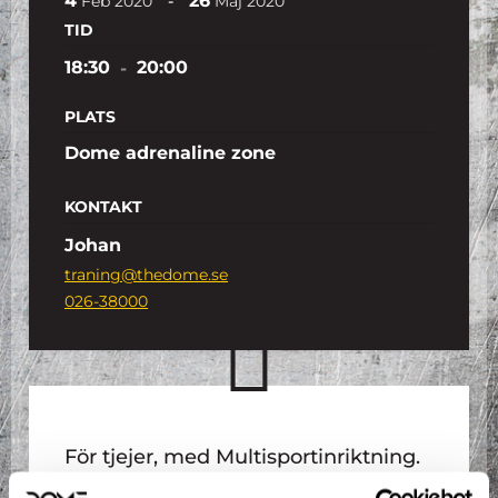
4
26
-
Feb
2020
Maj
2020
TID
18:30
-
20:00
PLATS
Dome adrenaline zone
KONTAKT
Johan
traning@thedome.se
026-38000
För tjejer, med Multisportinriktning.