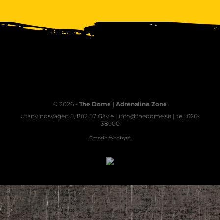
© 2026 -
The Dome | Adrenaline Zone
Utanvindsvägen 5, 802 57 Gävle | info@thedome.se | tel. 026-
38000
Smode Webbyrå