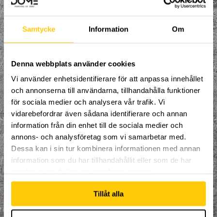
Samtycke
Information
Om
Denna webbplats använder cookies
Vi använder enhetsidentifierare för att anpassa innehållet
och annonserna till användarna, tillhandahålla funktioner
Välkommen till en ny termin med
för sociala medier och analysera vår trafik. Vi
organiserad träning, fylld av adrenalin och
vidarebefordrar även sådana identifierare och annan
uppfinningsrikedom där du får prova på
information från din enhet till de sociala medier och
alla sporter i en arena helt utan gränser!
annons- och analysföretag som vi samarbetar med.
Våra coacher tar hand om dig och ser till
att du ständigt utvecklas i den riktning
Dessa kan i sin tur kombinera informationen med annan
du brinner för. Spontanitet, glädje och
information som du har tillhandahållit eller som de har
kamratskap är våra nyckelord.
samlat in när du har använt deras tjänster.
Alla mellan 10-15 år är välkomna att delta.
Start för ht 2020 - v.6, Eftersom vi redan
Tillåt alla
är igång så finns det totalt 10st tillfällen
kvar med rabatterat pris nedan!