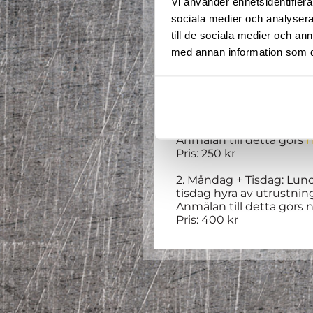
Vi använder enhetsidentifierar
Du får möjligheten att t
sociala medier och analysera 
Sveriges Freeski- och 
till de sociala medier och a
Att kombinera dina gymn
med annan information som du 
va din och nu får Du möjl
Möjlighet för övernattnin
35 platser kommer finnas
Två alternativ:
1. Måndag: Lunch på The
Anmälan till detta görs
h
Pris: 250 kr
2. Måndag + Tisdag: Lun
tisdag hyra av utrustnin
Anmälan till detta görs 
Pris: 400 kr