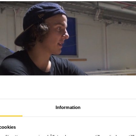
Information
cookies
 boka in den 21-22 Oktober och kom och häng med oss!