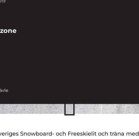
019
 zone
ävle
v Sveriges Snowboard- och Freeskielit och träna 