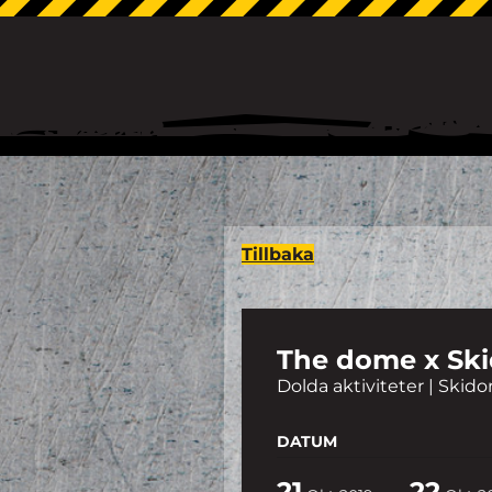
Tillbaka
The dome x Ski
Dolda aktiviteter | Skid
DATUM
21
22
-