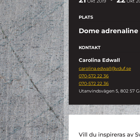
Okt
2019
Okt
2
PLATS
Dome adrenaline
KONTAKT
Carolina Edwall
carolina.edwall@vduf.se
070-572 22 36
070-572 22 36
Utanvindsvägen 5, 802 57 G
Vill du inspireras a