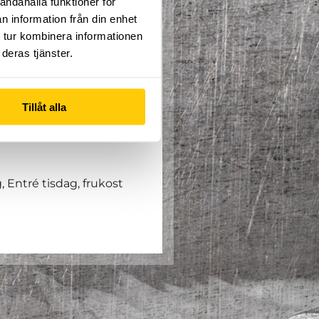
andahålla funktioner för
aget och elever från
n information från din enhet
 tur kombinera informationen
framtid som skulle kunna
deras tjänster.
e Dome i Gävle.
arn är det som gäller. (ca
Tillåt alla
 Entré tisdag, frukost