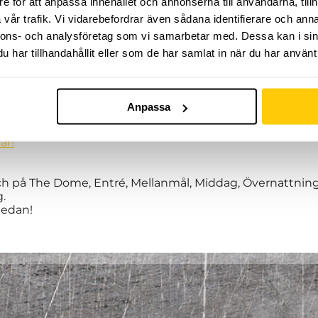
e för att anpassa innehållet och annonserna till användarna, tillh
räna och lära dig nya trick tillsammans med Freeskilandsl
vår trafik. Vi vidarebefordrar även sådana identifierare och anna
Snowboardgymansier.
nnons- och analysföretag som vi samarbetar med. Dessa kan i sin
asiestudier med att åka skidor eller snowboard, är en 
har tillhandahållit eller som de har samlat in när du har använt 
igheten att träffa oss alla under två härliga dagar på Th
g: Begränsat antal platser för övernattning så först till kv
 till förfogande)
Anpassa
 Dome, Entré, Mellanmål, Middag, hyra utrustning.
är!
ch på The Dome, Entré, Mellanmål, Middag, Övernattning,
g.
nedan!