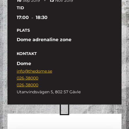
16
13
-
Sep
2019
Nov
2019
TID
17:00
-
18:30
PLATS
Dome adrenaline zone
KONTAKT
Dome
info@thedome.se
026-38000
026-38000
Utanvindsvägen 5, 802 57 Gävle