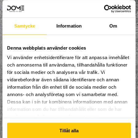
Parkour training med instruktörer.
Samtycke
Information
Om
Denna webbplats använder cookies
Vi använder enhetsidentifierare för att anpassa innehållet
och annonserna till användarna, tillhandahålla funktioner
för sociala medier och analysera vår trafik. Vi
Välkommen till en ny termin med
vidarebefordrar även sådana identifierare och annan
organiserad träning, fylld av adrenalin och
information från din enhet till de sociala medier och
uppfinningsrikedom.
annons- och analysföretag som vi samarbetar med.
Våra coacher tar hand om dig och ser till
Dessa kan i sin tur kombinera informationen med annan
att du ständigt utvecklas inom parkour,
här får du grundkunskaperna inom
information som du har tillhandahållit eller som de har
parkour och freerunning.
samlat in när du har använt deras tjänster.
Spontanitet, glädje och kamratskap är
våra nyckelord.
Tillåt alla
Alla mellan 6 - 10 år är välkomna att