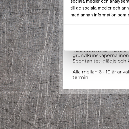
sociala medier och analysera 
till de sociala medier och a
med annan information som du 
Välkommen till en ny te
Våra coacher tar hand om 
grundkunskaperna inom
Spontanitet, glädje och 
Alla mellan 6 - 10 år är vä
termin