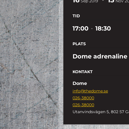
Sep
2019
Nov
2
TID
17:00
18:30
-
PLATS
Dome adrenaline
KONTAKT
Dome
info@thedome.se
026-38000
026-38000
Utanvindsvägen 5, 802 57 G