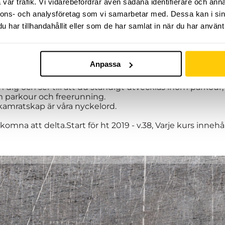
vår trafik. Vi vidarebefordrar även sådana identifierare och anna
nnons- och analysföretag som vi samarbetar med. Dessa kan i sin
har tillhandahållit eller som de har samlat in när du har använt 
Anpassa
rmin med organiserad träning, fylld av adrenalin och up
dig och ser till att du ständigt utvecklas inom parkour, 
 parkour och freerunning.
kamratskap är våra nyckelord.
lkomna att delta.Start för ht 2019 - v.38, Varje kurs innehåll