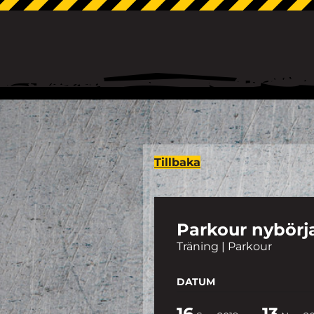
Tillbaka
Parkour nybörjar
Träning | Parkour
DATUM
16
13
-