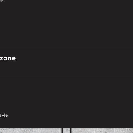
019
 zone
ävle