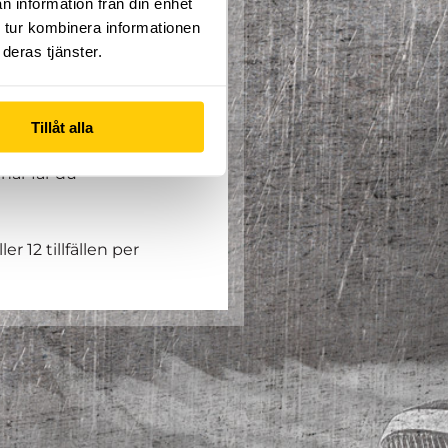
n information från din enhet
 tur kombinera informationen
deras tjänster.
Tillåt alla
pfinningsrikedom.
här får du
er 12 tillfällen per