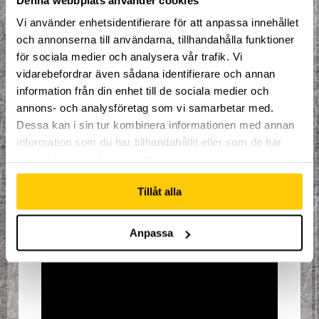
Parkour/Freerunning, Film/Redigering,
och Multiinriktning där du får pröva olika
Vi använder enhetsidentifierare för att anpassa innehållet
saker.
och annonserna till användarna, tillhandahålla funktioner
Detta ingår i campet:
för sociala medier och analysera vår trafik. Vi
vidarebefordrar även sådana identifierare och annan
Mat och dryck
information från din enhet till de sociala medier och
Lån av utrustning
annons- och analysföretag som vi samarbetar med.
Organiserad och spontan
Dessa kan i sin tur kombinera informationen med annan
träning
information som du har tillhandahållit eller som de har
1st Keps
samlat in när du har använt deras tjänster.
Pris per vecka 1495:-. (Priset gäller enbart
V.25)
Tillåt alla
Åldersgräns 8 år.
Anpassa