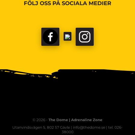
FÖLJ OSS PÅ SOCIALA MEDIER
© 2026 -
The Dome | Adrenaline Zone
Utanvindsvägen 5, 802 57 Gävle | info@thedome.se | tel. 026-
38000