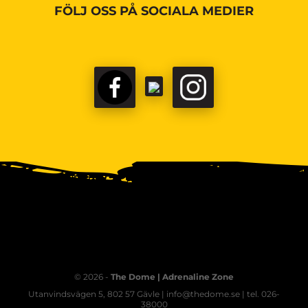
FÖLJ OSS PÅ SOCIALA MEDIER
© 2026 -
The Dome | Adrenaline Zone
Utanvindsvägen 5, 802 57 Gävle | info@thedome.se | tel. 026-
38000