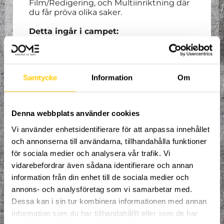
Film/Redigering, och Multiinriktning där
du får pröva olika saker.
Detta ingår i campet:
Mat och dryck
Lån av utrustning
Organiserad och spontan
Samtycke
Information
Om
träning
1st Keps
Denna webbplats använder cookies
Anmäl dig här!
Vi använder enhetsidentifierare för att anpassa innehållet
Pris per vecka 1495:-.
och annonserna till användarna, tillhandahålla funktioner
Åldersgräns 8 år.
för sociala medier och analysera vår trafik. Vi
vidarebefordrar även sådana identifierare och annan
information från din enhet till de sociala medier och
annons- och analysföretag som vi samarbetar med.
Dessa kan i sin tur kombinera informationen med annan
information som du har tillhandahållit eller som de har