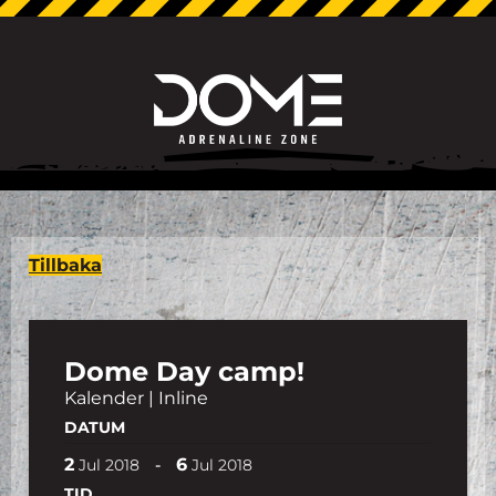
Tillbaka
Dome Day camp!
Kalender | Inline
DATUM
2
6
-
Jul
2018
Jul
2018
TID