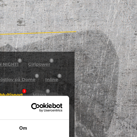
0
0
N NIGHT!
Girlpower
0
0
östlov på Dome
Inline
1
0
Multisport
Mässa
0
Skidor/Snowboard
0
Om