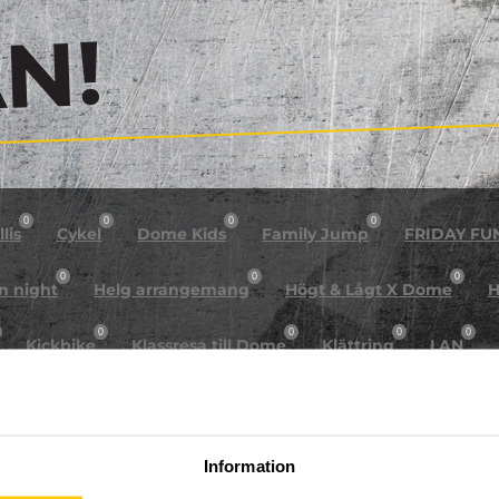
!
0
0
0
0
lis
Cykel
Dome Kids
Family Jump
FRIDAY FU
0
0
0
n night
Helg arrangemang
Högt & Lågt X Dome
H
0
0
0
0
Kickbike
Klassresa till Dome
Klättring
LAN
0
0
0
0
rkour
Påsk på Dome
Påsklovsläger
Skateboard
0
0
0
Sportlovsläger
Summercamp
Trampolin
Tävling
Information