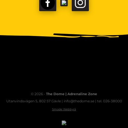
FACEBOOK
TIKTOK
INSTAGRAM
© 2026 -
The Dome | Adrenaline Zone
Utanvindsvägen 5, 802 57 Gävle | info@thedome.se | tel. 026-38000
Smode Webbyrå