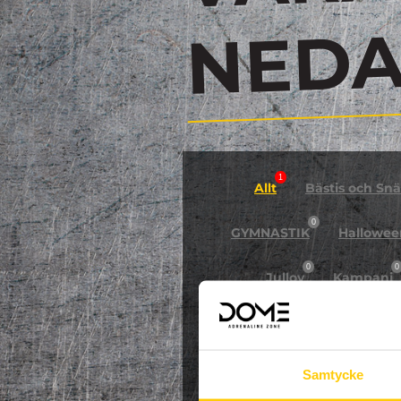
N
1
Allt
Bästis och Snäl
0
GYMNASTIK
Hallowee
0
0
Jullov
Kampanj
0
NPF-Träning
Pa
Samtycke