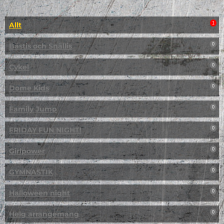
Allt
1
Bästis och Snällis
0
Cykel
0
Dome Kids
0
Family Jump
0
FRIDAY FUN NIGHT!
0
Girlpower
0
GYMNASTIK
0
Halloween night
0
Helg arrangemang
0