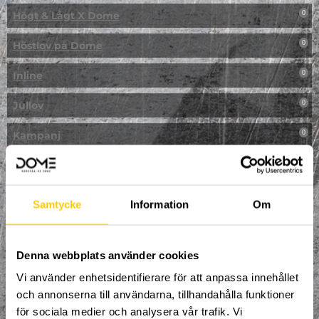
Högt & Lågt X Dome
0
Höstlov på Dome
0
Inline
0
Jullov
0
Kampanj
0
Kickbike
0
Klassresa till Dome
0
Samtycke
Information
Om
Klättring
0
LAN
Denna webbplats använder cookies
0
Vi använder enhetsidentifierare för att anpassa innehållet
Multisport
1
och annonserna till användarna, tillhandahålla funktioner
för sociala medier och analysera vår trafik. Vi
Mässa
0