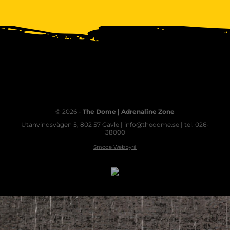
© 2026 -
The Dome | Adrenaline Zone
Utanvindsvägen 5, 802 57 Gävle | info@thedome.se | tel. 026-
38000
Smode Webbyrå