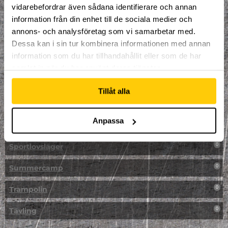
vidarebefordrar även sådana identifierare och annan
NPF-Träning
0
information från din enhet till de sociala medier och
annons- och analysföretag som vi samarbetar med.
Parkour
0
Dessa kan i sin tur kombinera informationen med annan
information som du har tillhandahållit eller som de har
Påsk på Dome
0
samlat in när du har använt deras tjänster.
Påsklovsläger
0
Tillåt alla
Skateboard
0
Anpassa
Skidor/Snowboard
0
Sportlovsläger
0
Summercamp
0
Trampolin
0
Tävling
0