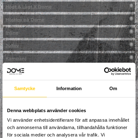
Högt & Lågt X Dome
0
Höstlov på Dome
0
Inline
0
Jullov
0
Kampanj
0
Kickbike
0
Klassresa till Dome
0
Samtycke
Information
Om
Klättring
0
LAN
Denna webbplats använder cookies
0
Vi använder enhetsidentifierare för att anpassa innehållet
Multisport
1
och annonserna till användarna, tillhandahålla funktioner
för sociala medier och analysera vår trafik. Vi
Mässa
0