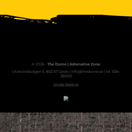
© 2026 -
The Dome | Adrenaline Zone
Utanvindsvägen 5, 802 57 Gävle | info@thedome.se | tel. 026-
38000
Smode Webbyrå