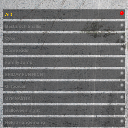
Allt
1
Bästis och Snällis
0
Cykel
0
Dome Kids
0
Family Jump
0
FRIDAY FUN NIGHT!
0
Girlpower
0
GYMNASTIK
0
Halloween night
0
Helg arrangemang
0